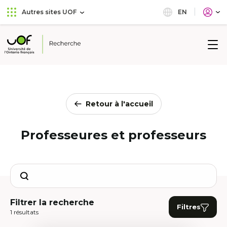
Aller
Passer
EN
Autres sites UOF
au
au
menu
contenu
principal
Université
de
l'Ontario
français
Retour à l'accueil
Professeures et professeurs
Search
Filtrer la recherche
Filtres
1 résultats