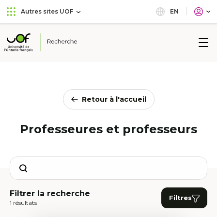
Aller
Passer
EN
Autres sites UOF
au
au
menu
contenu
principal
Université
de
l'Ontario
français
Retour à l'accueil
Professeures et professeurs
Search
Filtrer la recherche
Filtres
1 résultats