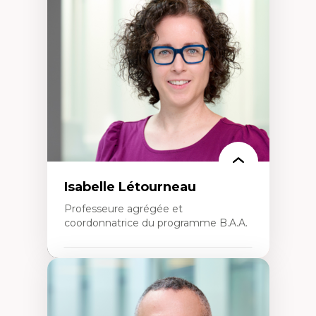
Théories du développement
Économie politique comparée
Élites économiques
Sociologie économique
Extractivisme
Classes sociales
Mouvements sociaux
Théories de l’État
Isabelle Létourneau
Professeure agrégée et
coordonnatrice du programme B.A.A.
Expertises
Conciliation travail-vie personnelle
Gestion des ressources humaines
(attraction et fidélisation de la main-