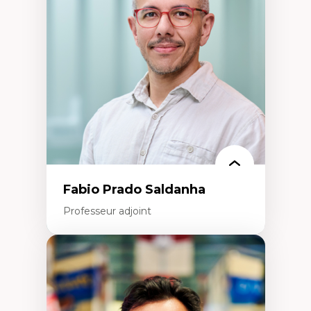
d’œuvre)
Responsabilité sociale des organisations
Interventions organisationnelles
Comportement organisationnel
(mobilisation au travail)
Recherche qualitative
Éthique des affaires
Fabio Prado Saldanha
Professeur adjoint
Expertises
Innovation sociale
Technologies sociales
Entrepreneuriat social et collectif
Approches critiques et décoloniales