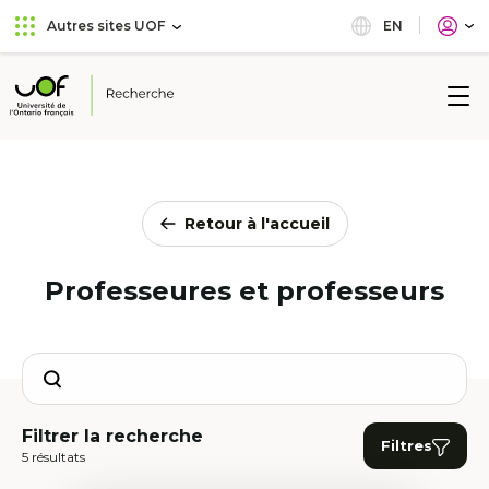
Aller
Passer
EN
Autres sites UOF
au
au
menu
contenu
principal
Université
de
l'Ontario
français
Retour à l'accueil
Professeures et professeurs
Search
Filtrer la recherche
Filtres
5 résultats