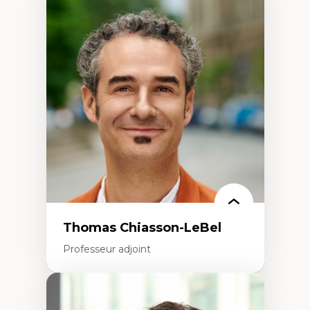
Expertises
Économie circulaire
Modèles d’affaires durables
Histoire des faits économiques
Gestion durable des ressources naturelles
Écologie industrielle
Aménagement durable du territoire
Développement régional
Coopératives
Télétravail en milieu rural francophone
Transition socio-écologique
Thomas Chiasson-LeBel
Professeur adjoint
Expertises