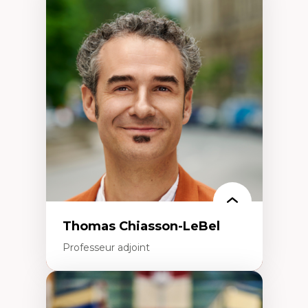
Expertises
Économie circulaire
Modèles d’affaires durables
Histoire des faits économiques
Gestion durable des ressources naturelles
Écologie industrielle
Aménagement durable du territoire
Développement régional
Coopératives
Télétravail en milieu rural francophone
Transition socio-écologique
Thomas Chiasson-LeBel
Professeur adjoint
Expertises