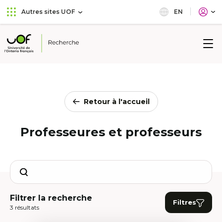
Aller
Passer
EN
Autres sites UOF
au
au
menu
contenu
principal
Université
de
l'Ontario
français
Retour à l'accueil
Professeures et professeurs
Search
Filtrer la recherche
Filtres
3 résultats