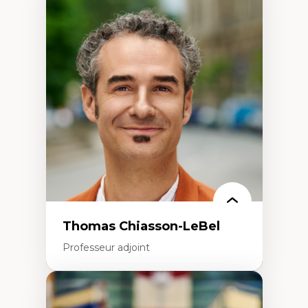
Expertises
Économie circulaire
Modèles d’affaires durables
Histoire des faits économiques
Gestion durable des ressources naturelles
Écologie industrielle
Aménagement durable du territoire
Développement régional
Coopératives
Télétravail en milieu rural francophone
Transition socio-écologique
Thomas Chiasson-LeBel
Professeur adjoint
Expertises