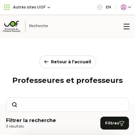
Aller
Passer
EN
Autres sites UOF
au
au
menu
contenu
principal
Université
de
l'Ontario
français
Retour à l'accueil
Professeures et professeurs
Search
Filtrer la recherche
Filtres
3 résultats