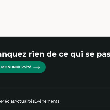
érique latine
éories du développement et
veloppement alternatif
éories de l’État
veloppement durable
onomie politique
éories marxistes
uvements sociaux
ansition énergétique
ergies renouvelables
nquez rien de ce qui se pas
re MONUNIVERSité
e
Médias
Actualités
Événements