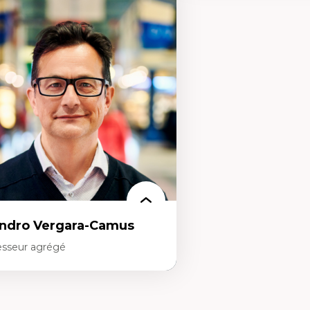
rtises
Expertises
onomie circulaire
Théories du développeme
dèles d’affaires durables
Économie politique comp
stoire des faits économiques
Élites économiques
stion durable des ressources naturelles
Sociologie économique
ologie industrielle
Extractivisme
énagement durable du territoire
Classes sociales
veloppement régional
Mouvements sociaux
opératives
Théories de l’État
létravail en milieu rural francophone
ansition socio-écologique
ndro Vergara-Camus
esseur agrégé
rtises