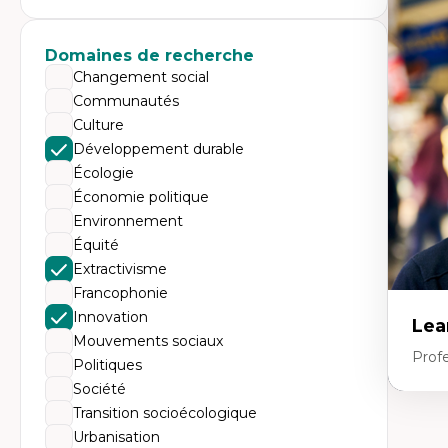
Expe
Éc
Mo
Domaines de recherche
Hi
Changement social
Ge
Éc
Communautés
Am
Culture
Dé
Co
Développement durable
Té
Écologie
Tr
Économie politique
Environnement
Équité
Extractivisme
Francophonie
Innovation
Lea
Mouvements sociaux
Prof
Politiques
Société
Transition socioécologique
Expe
Urbanisation