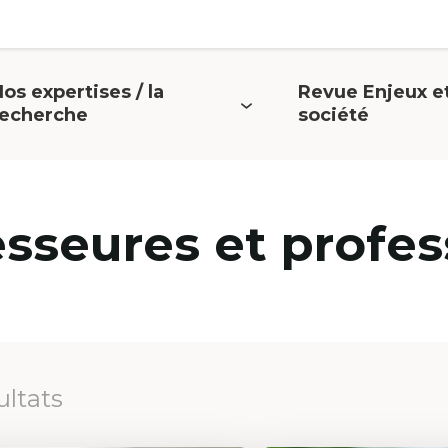
os expertises / la
Revue Enjeux e
uvrir
Ouvrir
recherche
société
e
le
menu
menu
esseures et profes
ultats