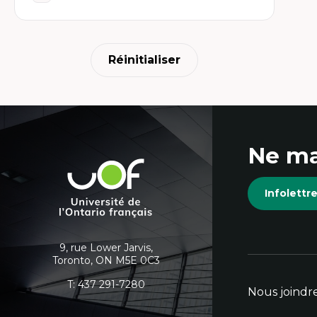
Am
Th
dé
Th
Dé
Réinitialiser
Éc
Th
Mo
Tr
Én
Coordonnées
Ne ma
et
Université
de
informations
Infolett
l'Ontario
français
supplémentaires
9, rue Lower Jarvis,
Toronto, ON M5E 0C3
T:
437 291-7280
Nous joindr