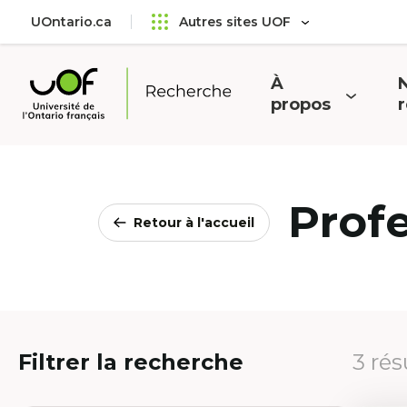
Aller
Passer
UOntario.ca
Autres sites UOF
au
au
menu
contenu
principal
À
N
Ouvrir
O
propos
Université
le
l
de
menu
l'Ontario
français
Prof
Retour à l'accueil
Filtrer la recherche
3 rés