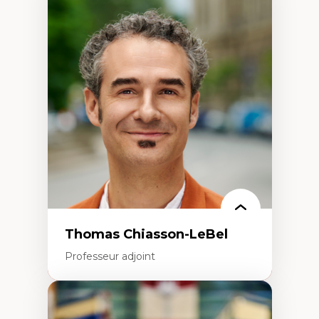
Expertises
Économie circulaire
Modèles d’affaires durables
Histoire des faits économiques
Gestion durable des ressources naturelles
Écologie industrielle
Aménagement durable du territoire
Développement régional
Coopératives
Télétravail en milieu rural francophone
Transition socio-écologique
Thomas Chiasson-LeBel
Professeur adjoint
Expertises