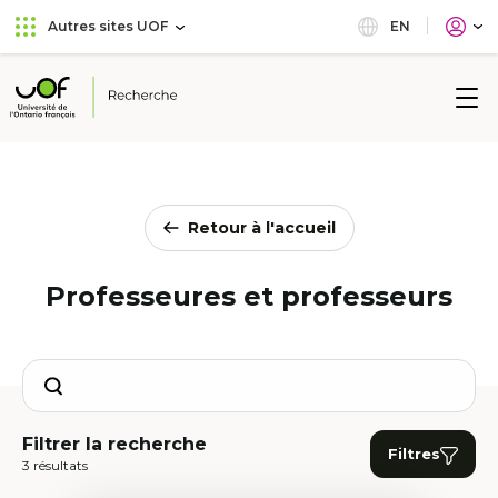
Aller
Passer
EN
Autres sites UOF
au
au
menu
contenu
principal
Université
de
l'Ontario
français
Retour à l'accueil
Professeures et professeurs
Search
Filtrer la recherche
Filtres
3 résultats