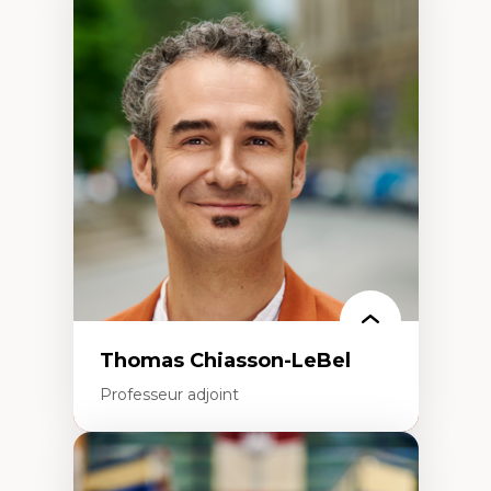
Expertises
Économie circulaire
Modèles d’affaires durables
Histoire des faits économiques
Gestion durable des ressources naturelles
Écologie industrielle
Aménagement durable du territoire
Développement régional
Coopératives
Télétravail en milieu rural francophone
Transition socio-écologique
Thomas Chiasson-LeBel
Professeur adjoint
Expertises