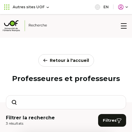
Aller
Passer
EN
Autres sites UOF
au
au
menu
contenu
principal
Université
de
l'Ontario
français
Retour à l'accueil
Professeures et professeurs
Search
Filtrer la recherche
Filtres
3 résultats