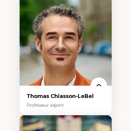
Expertises
Économie circulaire
Modèles d’affaires durables
Histoire des faits économiques
Gestion durable des ressources naturelles
Écologie industrielle
Aménagement durable du territoire
Développement régional
Coopératives
Télétravail en milieu rural francophone
Transition socio-écologique
Thomas Chiasson-LeBel
Professeur adjoint
Expertises