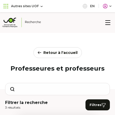
Aller
Passer
EN
Autres sites UOF
au
au
menu
contenu
principal
Université
de
l'Ontario
français
Retour à l'accueil
Professeures et professeurs
Search
Filtrer la recherche
Filtres
3 résultats