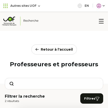
Aller
Passer
EN
Autres sites UOF
au
au
menu
contenu
principal
Université
de
l'Ontario
français
Retour à l'accueil
Professeures et professeurs
Search
Filtrer la recherche
Filtres
2 résultats