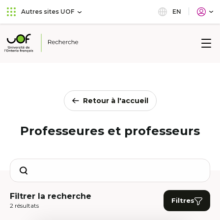
Aller
Passer
EN
Autres sites UOF
au
au
menu
contenu
principal
Université
de
l'Ontario
français
Retour à l'accueil
Professeures et professeurs
Search
Filtrer la recherche
Filtres
2 résultats