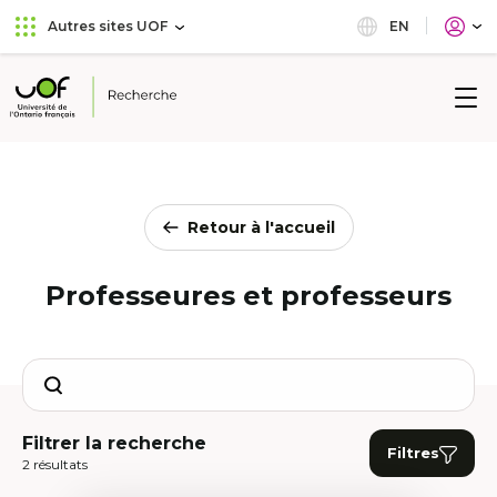
Aller
Passer
EN
Autres sites UOF
au
au
menu
contenu
principal
Université
de
l'Ontario
français
Retour à l'accueil
Professeures et professeurs
Search
Filtrer la recherche
Filtres
2 résultats