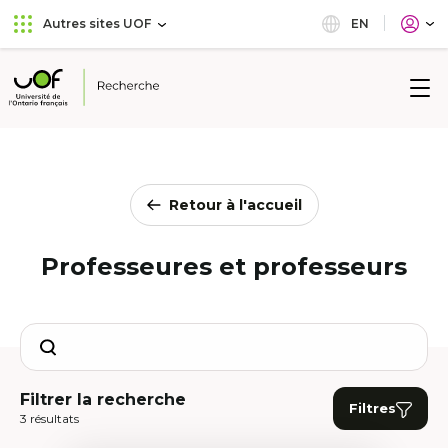
Aller
Passer
EN
Autres sites UOF
au
au
menu
contenu
principal
Université
de
l'Ontario
français
Retour à l'accueil
Professeures et professeurs
Search
Filtrer la recherche
Filtres
3 résultats