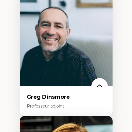
Expertises
Démocratisation des nouvelles
technologies et biotechnologies
Données ouvertes
Bioart, programmation et électronique
créatives
Histoire sociale et culturelle des
technologies numériques
Résistances et droits numériques
Internet des objets
Métavers
Problématiques relatives à l’intelligence
artificielle, l’apprentissage machine et les
hautes technologies
Féminismes et nouvelles technologies
Greg Dinsmore
Professeur adjoint
Expertises