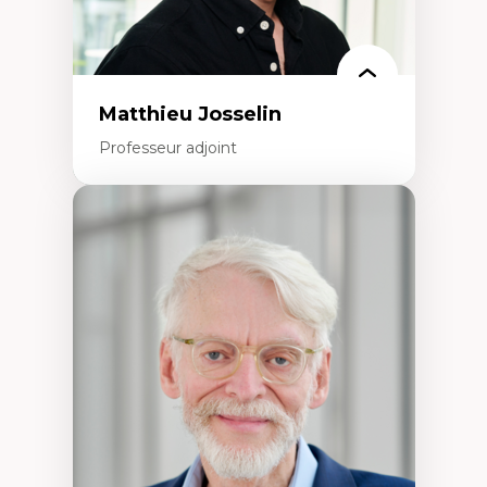
politiques
Enseignement et mentorat
Matthieu Josselin
Professeur adjoint
Expertises
Ethnographie critique des environnements
d’apprentissage des étudiant.e.s
Approche transdisciplinaire des
compétences socioaffectives et
interculturelles
Didactique des langues secondes et
compétence pragmatique
Andragogie
Méthodologies de recherche qualitative