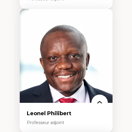
Expertises
Études du jeu vidéo
Fouille de textes
Études postcoloniales
Études critiques des médias
Analyse de données
Études japonaises
Mondialisation
Traduction et localisation
Intelligence artificielle et communication
humain-machine
Leonel Philibert
Professeur adjoint