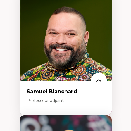
Expertises
Discours sur la ville et représentations
Mosquées, formes et usages au Canada
Reconnaissance et représentations des
communautés immigrantes dans l'espace
urbain
Design architectural et urbain
Patrimoine et patrimonialisation
Études postcoloniales et décolonisation des
savoirs
Samuel Blanchard
Professeur adjoint
Expertises
Didactique des sciences – processus