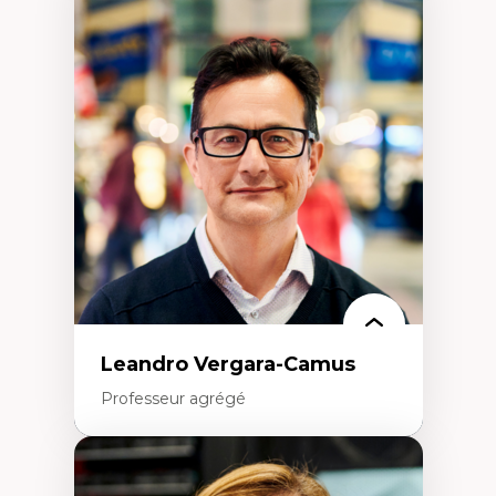
Art
Anti-discrimination
Décolonisation de l’enseignement, de la
recherche, des institutions administratives
et syndicales
Pluralisme épistémologique et
francophonie
Culture
Politiques culturelles
Vivre ensemble
Anti-racisme
Anti-sexisme
Pratiques non oppressives
Leandro Vergara-Camus
Professeur agrégé
Expertises