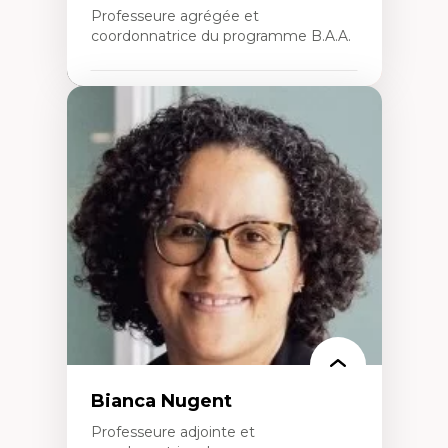
Professeure agrégée et
coordonnatrice du programme B.A.A.
Expertises
Conciliation travail-vie personnelle
Gestion des ressources humaines
(attraction et fidélisation de la main-
d’œuvre)
Responsabilité sociale des organisations
Interventions organisationnelles
Comportement organisationnel
(mobilisation au travail)
Recherche qualitative
Éthique des affaires
Bianca Nugent
Professeure adjointe et