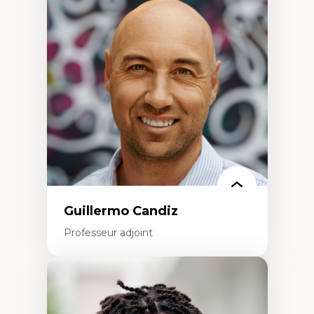
d’enquête et culture scientifique
Éducation en milieu minoritaire –
construction identitaire et conscience
critique
Technologies éducatives – ludification et
programmation pédagogique
La langue dans toutes les matières –
environnement discursif et langage
scientifique
Guillermo Candiz
Professeur adjoint
Expertises
Trajectoires migratoires
Migrations forcées