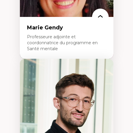
Marie Gendy
Professeure adjointe et
coordonnatrice du programme en
Santé mentale
Expertises
Neuropsychiatrie et neurosciences
Direction d'essais cliniques
Analyse des politiques et pratiques en santé
mentale
Développement de protocoles d'essais
cliniques
Collaboration interfonctionnelle
Leadership en recherche clinique
Développement de cadres politiques
Collaboration avec des entreprises
pharmaceutiques
Rédaction de publications et de rapports