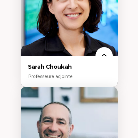
Classes sociales
Mouvements sociaux
Théories de l’État
Sarah Choukah
Professeure adjointe
Expertises
Démocratisation des nouvelles
technologies et biotechnologies
Données ouvertes
Bioart, programmation et électronique
créatives
Histoire sociale et culturelle des
technologies numériques