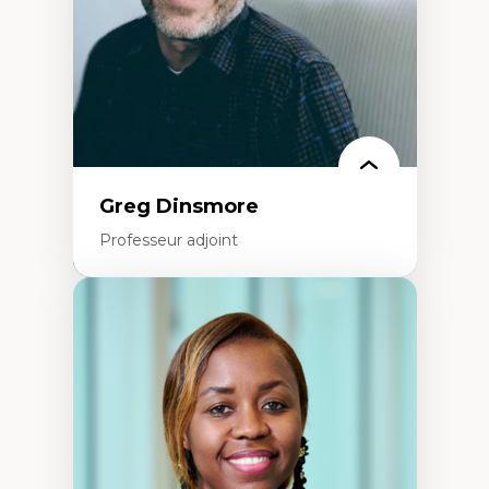
Résistances et droits numériques
Internet des objets
Métavers
Problématiques relatives à l’intelligence
artificielle, l’apprentissage machine et les
hautes technologies
Féminismes et nouvelles technologies
Greg Dinsmore
Professeur adjoint
Expertises
Fragmentation des auditoires médiatiques
Analyse multi-plateforme des auditoires
médiatiques
Analyse des comportements numériques à
travers les données massives et l’IA
Recherche quantitative et qualitative sur
les auditoires médiatiques
Épistémologie des techniques de recherche
numérique et l’IA