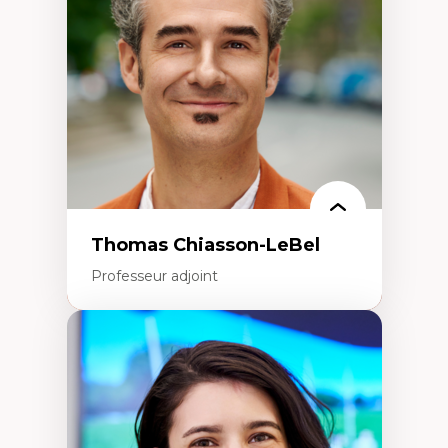
Écologie industrielle
Aménagement durable du territoire
Développement régional
Coopératives
Télétravail en milieu rural francophone
Transition socio-écologique
Thomas Chiasson-LeBel
Professeur adjoint
Expertises
Théories du développement
Économie politique comparée
Élites économiques
Sociologie économique
Extractivisme