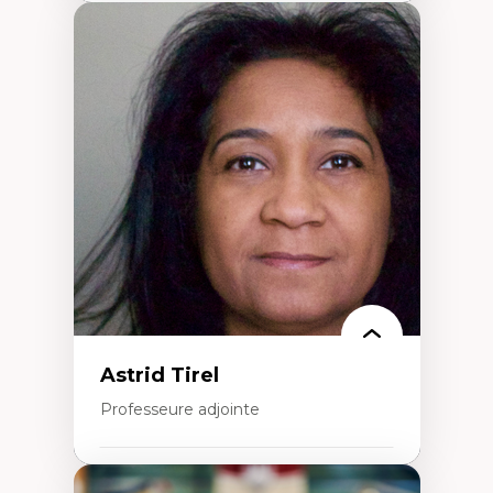
Expertises
Santé mondiale
Femme en contexte de pauvreté
Innovation
Participation citoyenne
Inégalités sociales santé
Migration
Santé de la reproduction
Développement durable
Astrid Tirel
Professeure adjointe
Expertises