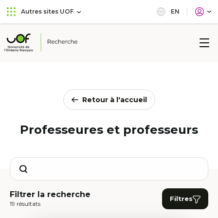
Aller
Passer
EN
Autres sites UOF
au
au
menu
contenu
principal
Université
de
l'Ontario
français
Retour à l'accueil
Professeures et professeurs
Search
Filtrer la recherche
Filtres
19 résultats