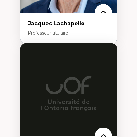
Jacques Lachapelle
Professeur titulaire
Expertises
Histoire de l'architecture et de la ville,
notamment au Canada
Théorie et pratiques en conservation de
l'environnement bâti
Conception de projet en milieu existant
Analyse critique en architecture et
enseignement du design architectural et
urbain