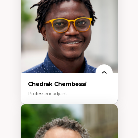
Études des frontières; Enjeux géopolitiques
des migrations
Politiques migratoires
Réfugiés
Demandeurs d’asile
Migrations irrégulières
Migrations temporaires
Migration et changement climatique
Migration et développement
Chedrak Chembessi
Professeur adjoint
Expertises
Économie circulaire
Modèles d’affaires durables
Histoire des faits économiques
Gestion durable des ressources naturelles