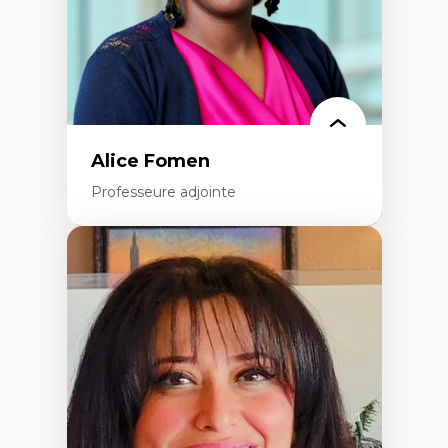
Théorie des droits de la personne
La pensée politique d’Hannah Arendt
La pensée politique à l’ère numérique
Justice internationale et normes
internationales
Alice Fomen
Professeure adjointe
Expertises
Acceptabilité, acceptation et adoption des
technologies
Technologies d'apprentissage innovantes
Insertion professionnelle du nouveau
personnel enseignant
Construction identitaire en milieu
minoritaire francophone
Technologies éducatives pour la formation
continue