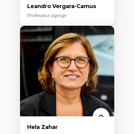
Leandro Vergara-Camus
Professeur agrégé
Expertises
Amérique latine
Théories du développement et
développement alternatif
Théories de l’État
Développement durable
Économie politique
Théories marxistes
Mouvements sociaux
Transition énergétique
Énergies renouvelables
Hela Zahar