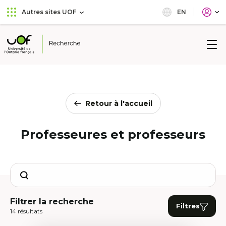
Aller
Passer
EN
Autres sites UOF
au
au
menu
contenu
principal
Université
de
l'Ontario
français
Retour à l'accueil
Professeures et professeurs
Search
Filtrer la recherche
Filtres
14 résultats