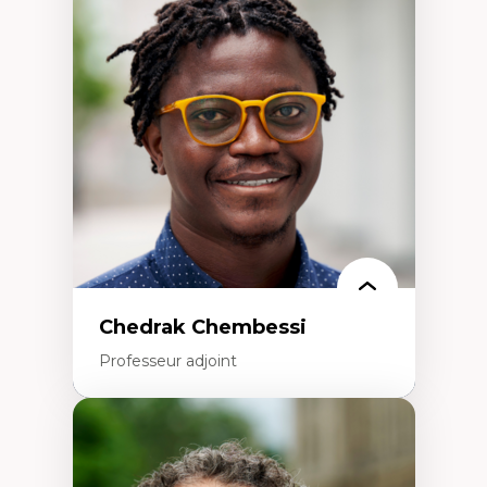
d’enquête et culture scientifique
Éducation en milieu minoritaire –
construction identitaire et conscience
critique
Technologies éducatives – ludification et
programmation pédagogique
La langue dans toutes les matières –
environnement discursif et langage
scientifique
Chedrak Chembessi
Professeur adjoint
Expertises
Économie circulaire
Modèles d’affaires durables