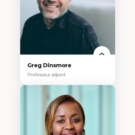
Histoire sociale et culturelle des
technologies numériques
Résistances et droits numériques
Internet des objets
Métavers
Problématiques relatives à l’intelligence
artificielle, l’apprentissage machine et les
hautes technologies
Féminismes et nouvelles technologies
Greg Dinsmore
Professeur adjoint
Expertises
Fragmentation des auditoires médiatiques
Analyse multi-plateforme des auditoires
médiatiques
Analyse des comportements numériques à
travers les données massives et l’IA
Recherche quantitative et qualitative sur
les auditoires médiatiques