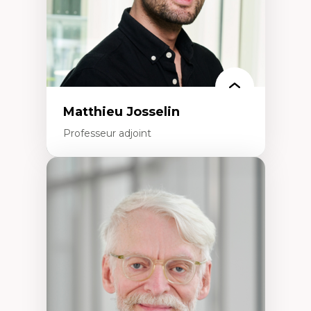
Matthieu Josselin
Professeur adjoint
Expertises
Ethnographie critique des environnements
d’apprentissage des étudiant.e.s
Approche transdisciplinaire des
compétences socioaffectives et
interculturelles
Didactique des langues secondes et
compétence pragmatique
Andragogie
Méthodologies de recherche qualitative