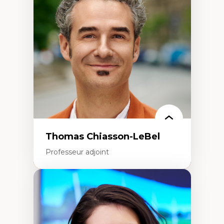
Histoire des faits économiques
Gestion durable des ressources naturelles
Écologie industrielle
Aménagement durable du territoire
Développement régional
Coopératives
Télétravail en milieu rural francophone
Transition socio-écologique
Thomas Chiasson-LeBel
Professeur adjoint
Expertises
Théories du développement
Économie politique comparée
Élites économiques
Sociologie économique