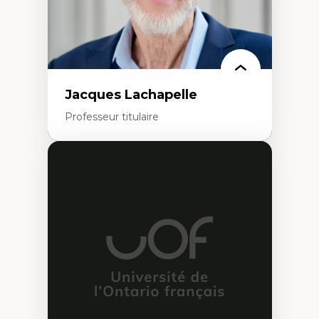
Jacques Lachapelle
Professeur titulaire
Expertises
Histoire de l'architecture et de la ville,
notamment au Canada
Théorie et pratiques en conservation de
l'environnement bâti
Conception de projet en milieu existant
Analyse critique en architecture et
enseignement du design architectural et
urbain