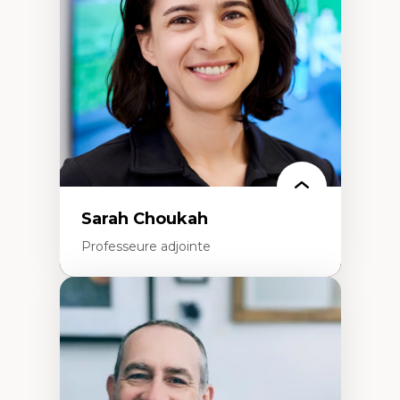
Extractivisme
Classes sociales
Mouvements sociaux
Théories de l’État
Sarah Choukah
Professeure adjointe
Expertises
Démocratisation des nouvelles
technologies et biotechnologies
Données ouvertes
Bioart, programmation et électronique
créatives