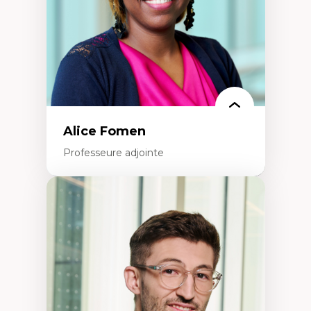
Épistémologie des techniques de recherche
numérique et l’IA
Théorie des droits de la personne
La pensée politique d’Hannah Arendt
La pensée politique à l’ère numérique
Justice internationale et normes
internationales
Alice Fomen
Professeure adjointe
Expertises
Acceptabilité, acceptation et adoption des
technologies
Technologies d'apprentissage innovantes
Insertion professionnelle du nouveau
personnel enseignant
Construction identitaire en milieu
minoritaire francophone
Technologies éducatives pour la formation
continue