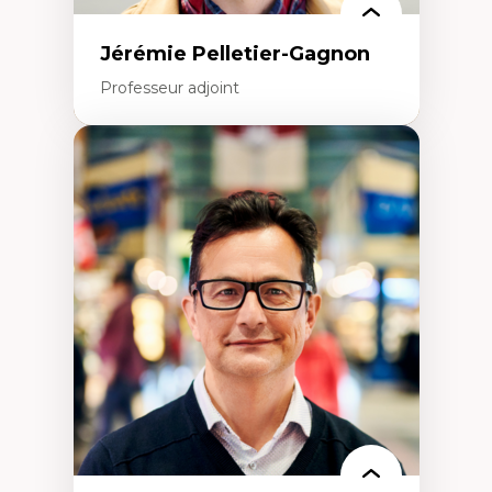
Jérémie Pelletier-Gagnon
Professeur adjoint
Expertises
Études du jeu vidéo
Fouille de textes
Études postcoloniales
Études critiques des médias
Analyse de données
Études japonaises
Mondialisation
Traduction et localisation
Intelligence artificielle et communication
humain-machine