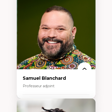
Expertises
Discours sur la ville et représentations
Mosquées, formes et usages au Canada
Reconnaissance et représentations des
communautés immigrantes dans l'espace
urbain
Design architectural et urbain
Patrimoine et patrimonialisation
Études postcoloniales et décolonisation des
savoirs
Samuel Blanchard
Professeur adjoint
Expertises
Didactique des sciences – processus