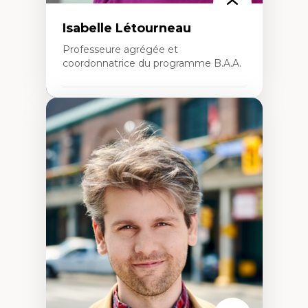
Isabelle Létourneau
Professeure agrégée et
coordonnatrice du programme B.A.A.
Expertises
Conciliation travail-vie personnelle
Gestion des ressources humaines
(attraction et fidélisation de la main-
d’œuvre)
Responsabilité sociale des organisations
Interventions organisationnelles
Comportement organisationnel
(mobilisation au travail)
Recherche qualitative
Éthique des affaires