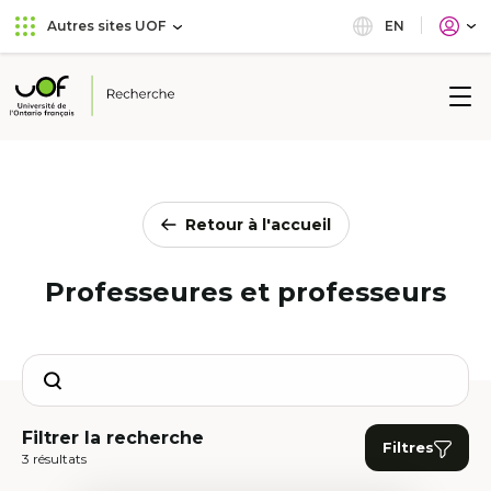
Aller
Passer
EN
Autres sites UOF
au
au
menu
contenu
principal
Université
de
l'Ontario
français
Retour à l'accueil
Professeures et professeurs
Search
Filtrer la recherche
Filtres
3 résultats