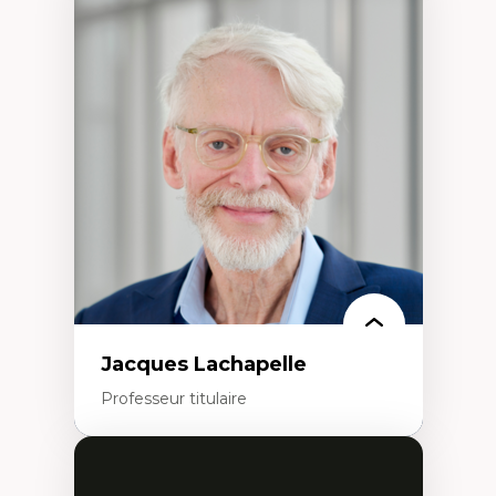
Expertises
Discours sur la ville et représentations
Mosquées, formes et usages au Canada
Reconnaissance et représentations des
communautés immigrantes dans l'espace
urbain
Design architectural et urbain
Patrimoine et patrimonialisation
Études postcoloniales et décolonisation des
savoirs
Jacques Lachapelle
Professeur titulaire
Expertises