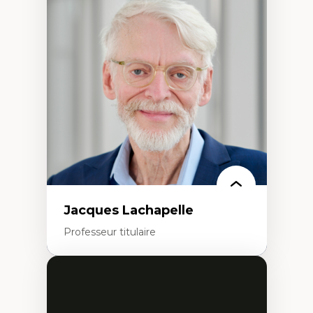
Discours sur la ville et représentations
Mosquées, formes et usages au Canada
Reconnaissance et représentations des
communautés immigrantes dans l'espace
urbain
Design architectural et urbain
Patrimoine et patrimonialisation
Études postcoloniales et décolonisation des
savoirs
Jacques Lachapelle
Professeur titulaire
Expertises
Histoire de l'architecture et de la ville,
notamment au Canada