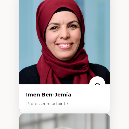
Expertises
Méthodes de recherche
Acteurs plus qu'humains
Approches socio-écologiques
Conservation de la biodiversité
Collaboration et méthodes participatives
Études des sciences
Relations humain-environnement
Transdisciplinarité
Imen Ben-Jemia
Professeure adjointe
Expertises