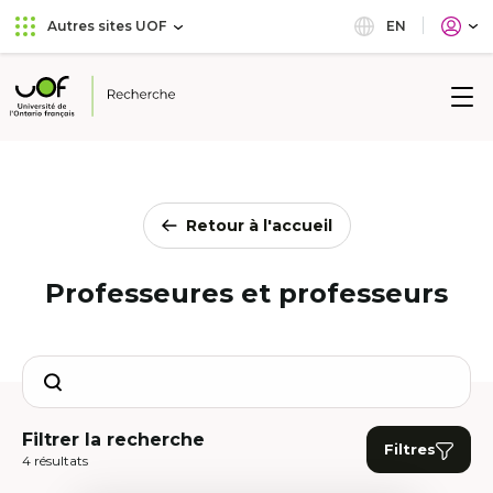
Aller
Passer
EN
Autres sites UOF
au
au
menu
contenu
principal
Université
de
l'Ontario
français
Retour à l'accueil
Professeures et professeurs
Search
Filtrer la recherche
Filtres
4 résultats