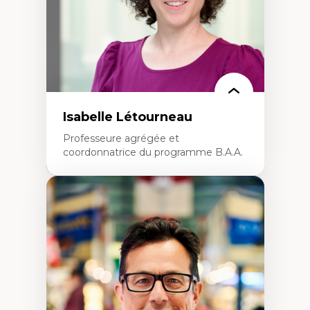
Isabelle Létourneau
Professeure agrégée et
coordonnatrice du programme B.A.A.
Expertises
Conciliation travail-vie personnelle
Gestion des ressources humaines
(attraction et fidélisation de la main-
d’œuvre)
Responsabilité sociale des organisations
Interventions organisationnelles
Comportement organisationnel
(mobilisation au travail)
Recherche qualitative