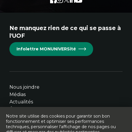
Écomédias
Études critiques des médias interactifs et
externe
externe
externe
externe
externe
immersifs
au
au
au
au
au
site.
site.
site.
site.
site.
Ne manquez rien de ce qui se passe à
Cet
Cet
Cet
Cet
Cet
l'UOF
hyperlien
hyperlien
hyperlien
hyperlien
hyperlien
s'ouvrira
s'ouvrira
s'ouvrira
s'ouvrira
s'ouvrira
Infolettre MONUNIVERSité
dans
dans
dans
dans
dans
une
une
une
une
une
nouvelle
nouvelle
nouvelle
nouvelle
nouvelle
fenêtre.
fenêtre.
fenêtre.
fenêtre.
fenêtre.
Nous joindre
Médias
Actualités
Événements
Notre site utilise des cookies pour garantir son bon
fonctionnement et optimiser ses performances
techniques, personnaliser l'affichage de nos pages ou