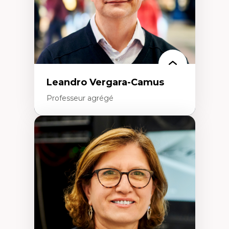
Éthique des affaires
Leandro Vergara-Camus
Professeur agrégé
Expertises
Amérique latine
Théories du développement et
développement alternatif
Théories de l’État
Développement durable
Économie politique
Théories marxistes
Mouvements sociaux
Transition énergétique
Énergies renouvelables