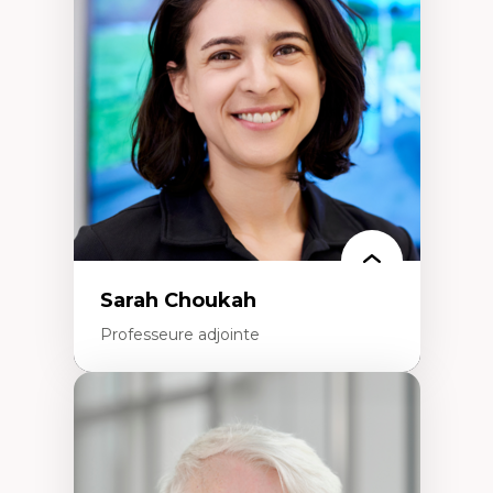
Élites économiques
Sociologie économique
Extractivisme
Classes sociales
Mouvements sociaux
Théories de l’État
Sarah Choukah
Professeure adjointe
Expertises
Démocratisation des nouvelles
technologies et biotechnologies
Données ouvertes
Bioart, programmation et électronique