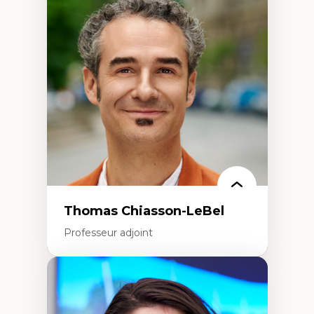
Économie circulaire
Modèles d’affaires durables
Histoire des faits économiques
Gestion durable des ressources naturelles
Écologie industrielle
Aménagement durable du territoire
Développement régional
Coopératives
Télétravail en milieu rural francophone
Transition socio-écologique
Thomas Chiasson-LeBel
Professeur adjoint
Expertises
Théories du développement
Économie politique comparée