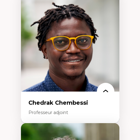
Expertises
Discours sur la ville et représentations
Mosquées, formes et usages au Canada
Reconnaissance et représentations des
communautés immigrantes dans l'espace
urbain
Design architectural et urbain
Patrimoine et patrimonialisation
Études postcoloniales et décolonisation des
savoirs
Chedrak Chembessi
Professeur adjoint
Expertises