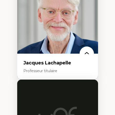
créatives
Histoire sociale et culturelle des
technologies numériques
Résistances et droits numériques
Internet des objets
Métavers
Problématiques relatives à l’intelligence
artificielle, l’apprentissage machine et les
hautes technologies
Féminismes et nouvelles technologies
Jacques Lachapelle
Professeur titulaire
Expertises
Histoire de l'architecture et de la ville,
notamment au Canada
Théorie et pratiques en conservation de
l'environnement bâti
Conception de projet en milieu existant