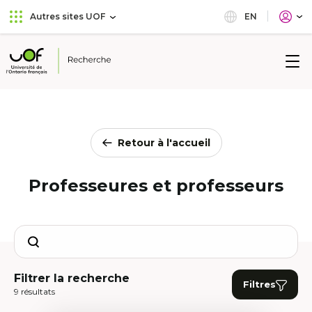
Aller
Passer
EN
Autres sites UOF
au
au
menu
contenu
principal
Université
de
l'Ontario
français
Retour à l'accueil
Professeures et professeurs
Search
Filtrer la recherche
Filtres
9 résultats