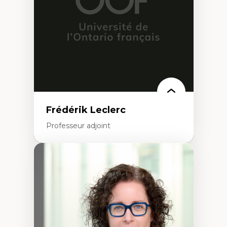
Analyse critique en architecture et
enseignement du design architectural et
urbain
Frédérik Leclerc
Professeur adjoint
Expertises
Théories et pratiques de l’urbanisme
Urbanisme durable
Histoire de l’urbanisme
Théories sur la
territorialité/territorialisation