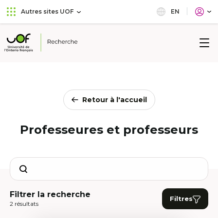
Aller
Passer
EN
Autres sites UOF
au
au
menu
contenu
principal
Université
de
l'Ontario
français
Retour à l'accueil
Professeures et professeurs
Search
Filtrer la recherche
Filtres
2 résultats