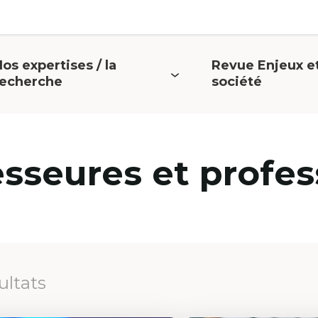
os expertises / la
Revue Enjeux e
uvrir
Ouvrir
recherche
société
e
le
menu
menu
esseures et profes
ultats