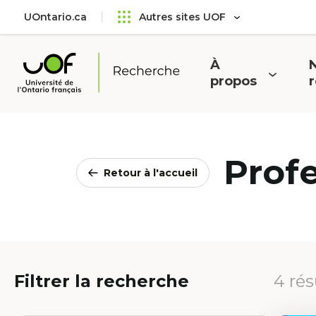
Aller
Passer
UOntario.ca
Autres sites UOF
au
au
menu
contenu
principal
À
N
Ouvrir
O
propos
Université
le
l
de
menu
l'Ontario
français
Prof
Retour à l'accueil
Filtrer la recherche
4 rés