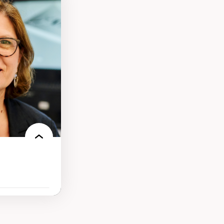
ires médiatiques
des auditoires
ts numériques à
s et l’IA
qualitative sur
ues de recherche
ersonne
nnah Arendt
e numérique
 normes