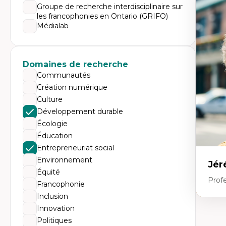
Expe
Groupe de recherche interdisciplinaire sur
les francophonies en Ontario (GRIFO)
Dé
te
Médialab
Do
Bi
cr
His
Domaines de recherche
te
Ré
Communautés
In
Création numérique
Mé
Pr
Culture
art
Développement durable
ha
Fé
Écologie
Éducation
Entrepreneuriat social
Environnement
Jér
Équité
Profe
Francophonie
Inclusion
Innovation
Expe
Politiques