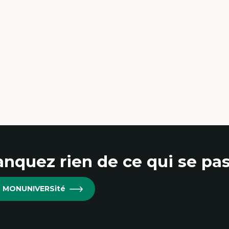
udes du jeu vidéo
Sociologie de la culture, Cu
ille de textes
scènes culturelles
udes postcoloniales
Communication narrativ
udes critiques des médias
Enjeux politiques des méd
alyse de données
numériques;Citoyenneté
udes japonaises
Marketing numérique
ndialisation
Métavers, RV, RA, 360
aduction et localisation
Innovations et développ
telligence artificielle et communication
technologique
main-machine
Morphologie culturelle de
numériques
Écomédias
Études critiques des médias
immersifs
nquez rien de ce qui se pas
re MONUNIVERSité