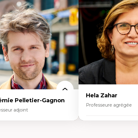
rtises
Expertises
mocratisation des nouvelles
Fragmentation des audito
chnologies et biotechnologies
Analyse multi-plateforme 
nnées ouvertes
médiatiques
oart, programmation et électronique
Analyse des comportemen
éatives
travers les données massive
toire sociale et culturelle des
Recherche quantitative et 
chnologies numériques
les auditoires médiatiques
sistances et droits numériques
Épistémologie des techniq
ternet des objets
numérique et l’IA
tavers
Théorie des droits de la p
oblématiques relatives à l’intelligence
La pensée politique d’Ha
ificielle, l’apprentissage machine et les
La pensée politique à l’èr
utes technologies
Justice internationale et
minismes et nouvelles technologies
internationales
Hela Zahar
émie Pelletier-Gagnon
Professeure agrégée
sseur adjoint
Expertises
rtises
Cultures numériques