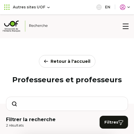
Aller
Passer
EN
Autres sites UOF
au
au
menu
contenu
principal
Université
de
l'Ontario
français
Retour à l'accueil
Professeures et professeurs
Search
Filtrer la recherche
Filtres
2 résultats