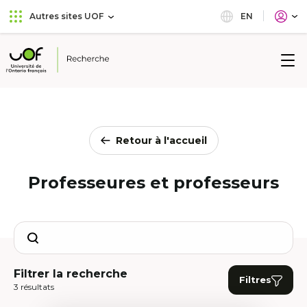
Aller
Passer
EN
Autres sites UOF
au
au
menu
contenu
principal
Université
de
l'Ontario
français
Retour à l'accueil
Professeures et professeurs
Search
Filtrer la recherche
Filtres
3 résultats