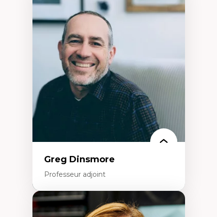
Expertises
Démocratisation des nouvelles
technologies et biotechnologies
Données ouvertes
Bioart, programmation et électronique
créatives
Histoire sociale et culturelle des
technologies numériques
Résistances et droits numériques
Internet des objets
Métavers
Problématiques relatives à l’intelligence
artificielle, l’apprentissage machine et les
hautes technologies
Féminismes et nouvelles technologies
Greg Dinsmore
Professeur adjoint
Expertises