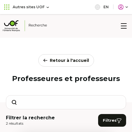
Aller
Passer
EN
Autres sites UOF
au
au
menu
contenu
principal
Université
de
l'Ontario
français
Retour à l'accueil
Professeures et professeurs
Search
Filtrer la recherche
Filtres
2 résultats