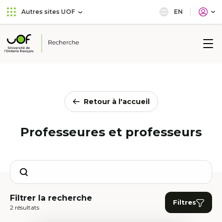
Aller
Passer
EN
Autres sites UOF
au
au
menu
contenu
principal
Université
de
l'Ontario
français
Retour à l'accueil
Professeures et professeurs
Search
Filtrer la recherche
Filtres
2 résultats