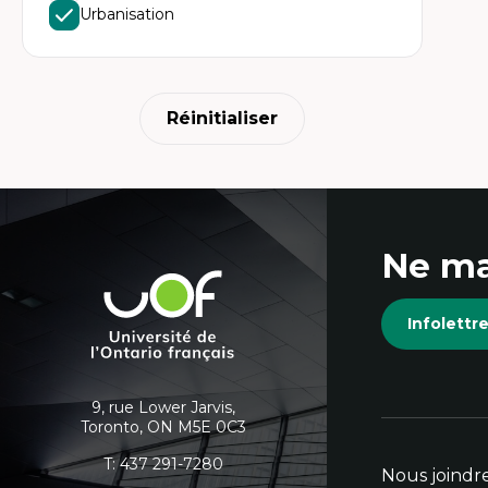
Ét
Urbanisation
Fou
Ét
Ét
An
Ét
Mo
Réinitialiser
Tr
In
hu
Coordonnées
Ne ma
et
Université
de
informations
Infolett
l'Ontario
français
supplémentaires
9, rue Lower Jarvis,
Toronto, ON M5E 0C3
T:
437 291-7280
Nous joindr