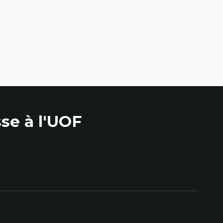
lture visuelle,
e
ias
 numérique
ement
s plateformes
 interactifs et
se à l'UOF