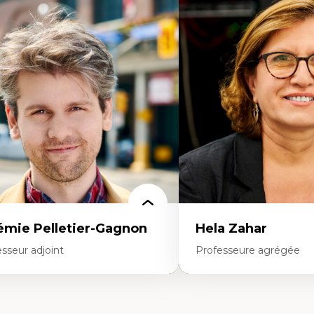
rtises
Expertises
mocratisation des nouvelles
Fragmentation des audito
chnologies et biotechnologies
Analyse multi-plateforme 
nnées ouvertes
médiatiques
oart, programmation et électronique
Analyse des comportemen
éatives
travers les données massive
toire sociale et culturelle des
Recherche quantitative et 
chnologies numériques
les auditoires médiatiques
sistances et droits numériques
Épistémologie des techniq
ternet des objets
numérique et l’IA
tavers
Théorie des droits de la p
oblématiques relatives à l’intelligence
La pensée politique d’Ha
ificielle, l’apprentissage machine et les
La pensée politique à l’èr
utes technologies
Justice internationale et
minismes et nouvelles technologies
internationales
émie Pelletier-Gagnon
Hela Zahar
sseur adjoint
Professeure agrégée
rtises
Expertises