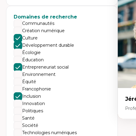
Expe
Dé
te
Domaines de recherche
Do
Communautés
Bi
cr
Création numérique
His
Culture
te
Ré
Développement durable
In
Écologie
Mé
Pr
Éducation
art
Entrepreneuriat social
ha
Fé
Environnement
Équité
Francophonie
Inclusion
Jér
Innovation
Profe
Politiques
Santé
Société
Expe
Technologies numériques