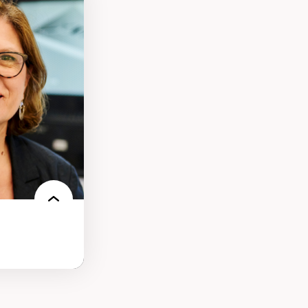
ires médiatiques
des auditoires
ts numériques à
s et l’IA
qualitative sur
ues de recherche
ersonne
nnah Arendt
e numérique
 normes