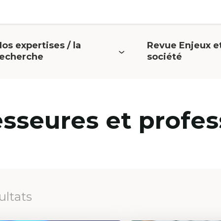
os expertises / la
Revue Enjeux e
uvrir
Ouvrir
recherche
société
e
le
menu
menu
esseures et profes
ultats