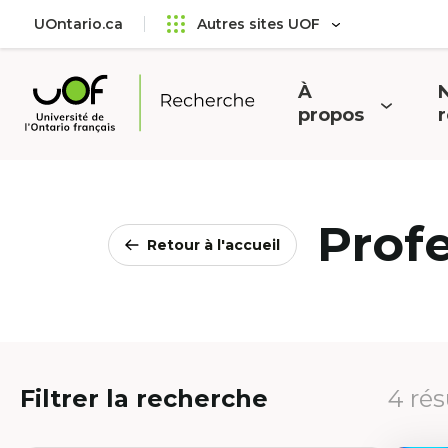
Aller
Passer
UOntario.ca
Autres sites UOF
au
au
menu
contenu
principal
À
N
Ouvrir
O
propos
Université
le
l
de
menu
l'Ontario
français
Prof
Retour à l'accueil
Filtrer la recherche
4 rés