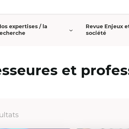
os expertises / la
Revue Enjeux e
uvrir
Ouvrir
recherche
société
e
le
menu
menu
esseures et profes
ultats