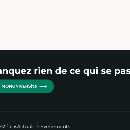
udes du jeu vidéo
Sociologie de la culture, Cu
ille de textes
scènes culturelles
udes postcoloniales
Communication narrativ
udes critiques des médias
Enjeux politiques des méd
alyse de données
numériques;Citoyenneté
udes japonaises
Marketing numérique
ndialisation
Métavers, RV, RA, 360
aduction et localisation
Innovations et développ
telligence artificielle et communication
technologique
main-machine
Morphologie culturelle de
numériques
Écomédias
Études critiques des médias
immersifs
nquez rien de ce qui se pas
re MONUNIVERSité
e
Médias
Actualités
Événements