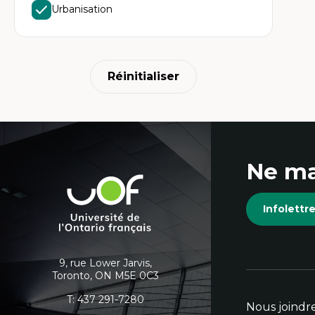
Ét
Urbanisation
Fou
Ét
Ét
An
Ét
Mo
Réinitialiser
Tr
In
hu
Coordonnées
Ne ma
et
Université
de
informations
Infolett
l'Ontario
français
supplémentaires
9, rue Lower Jarvis,
Toronto, ON M5E 0C3
T:
437 291-7280
Nous joindr