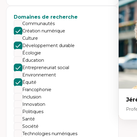
Expe
Dé
te
Domaines de recherche
Do
Communautés
Bi
cr
Création numérique
His
Culture
te
Ré
Développement durable
In
Écologie
Mé
Pr
Éducation
art
Entrepreneuriat social
ha
Fé
Environnement
Équité
Francophonie
Inclusion
Jér
Innovation
Profe
Politiques
Santé
Société
Expe
Technologies numériques