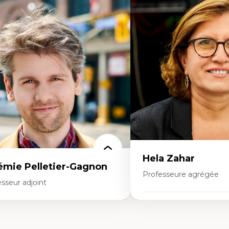
rtises
Expertises
mocratisation des nouvelles
Fragmentation des audito
chnologies et biotechnologies
Analyse multi-plateforme 
nnées ouvertes
médiatiques
oart, programmation et électronique
Analyse des comportemen
éatives
travers les données massive
toire sociale et culturelle des
Recherche quantitative et 
chnologies numériques
les auditoires médiatiques
sistances et droits numériques
Épistémologie des techniq
ternet des objets
numérique et l’IA
tavers
Théorie des droits de la p
oblématiques relatives à l’intelligence
La pensée politique d’Ha
ificielle, l’apprentissage machine et les
La pensée politique à l’èr
utes technologies
Justice internationale et
minismes et nouvelles technologies
internationales
Hela Zahar
émie Pelletier-Gagnon
Professeure agrégée
sseur adjoint
Expertises
rtises
Cultures numériques