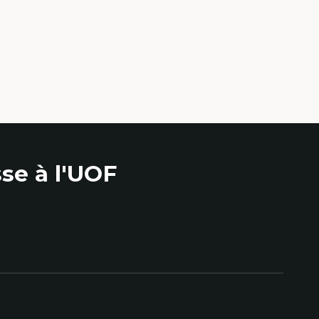
lture visuelle,
e
ias
 numérique
ement
s plateformes
 interactifs et
se à l'UOF