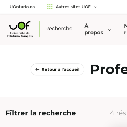
Aller
Passer
UOntario.ca
Autres sites UOF
au
au
menu
contenu
principal
À
N
Ouvrir
O
propos
Université
le
l
de
menu
l'Ontario
français
Prof
Retour à l'accueil
Filtrer la recherche
4 rés