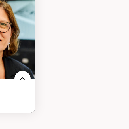
ires médiatiques
des auditoires
ts numériques à
s et l’IA
qualitative sur
ues de recherche
ersonne
nnah Arendt
e numérique
 normes