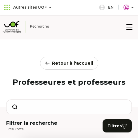
Aller
Passer
EN
Autres sites UOF
au
au
menu
contenu
principal
Université
de
l'Ontario
français
Retour à l'accueil
Professeures et professeurs
Search
Filtrer la recherche
Filtres
1 résultats