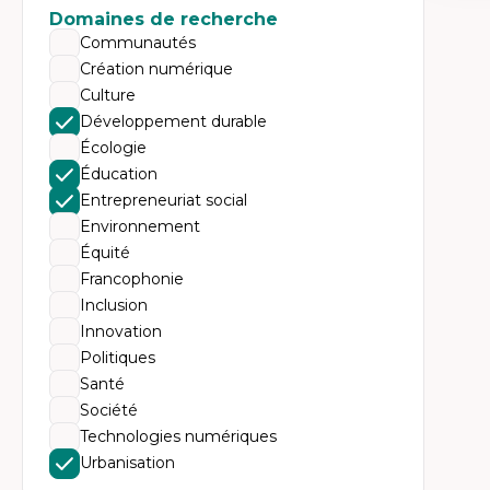
Expe
Domaines de recherche
Dé
Communautés
te
Création numérique
Do
Bi
Culture
cr
Développement durable
His
te
Écologie
Ré
Éducation
In
Mé
Entrepreneuriat social
Pr
Environnement
art
ha
Équité
Fé
Francophonie
Inclusion
Innovation
Politiques
Santé
Société
Technologies numériques
Urbanisation