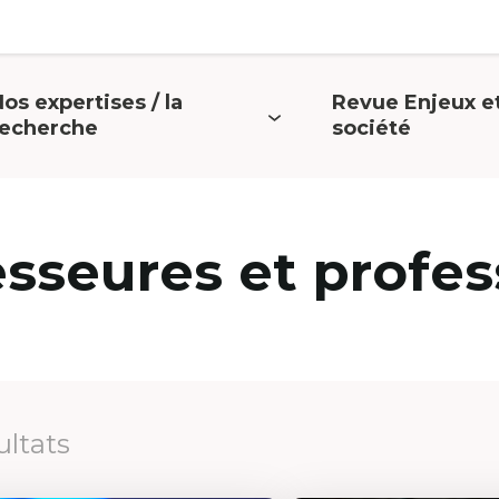
os expertises / la
Revue Enjeux e
uvrir
Ouvrir
recherche
société
e
le
menu
menu
esseures et profes
ultats