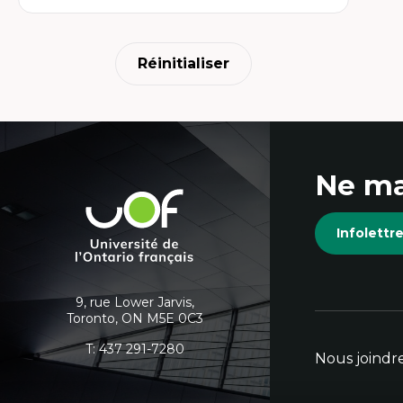
Réinitialiser
Coordonnées
Ne ma
et
Université
de
informations
Infolett
l'Ontario
français
supplémentaires
9, rue Lower Jarvis,
Toronto, ON M5E 0C3
T:
437 291-7280
Nous joindr