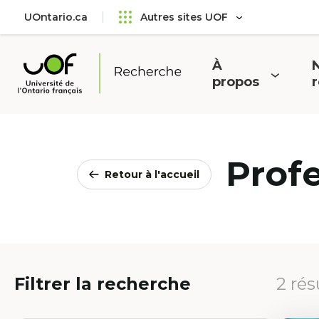
Aller
Passer
UOntario.ca
Autres sites UOF
au
au
menu
contenu
principal
À
N
Ouvrir
O
propos
Université
le
l
de
menu
l'Ontario
français
Prof
Retour à l'accueil
Filtrer la recherche
2 rés