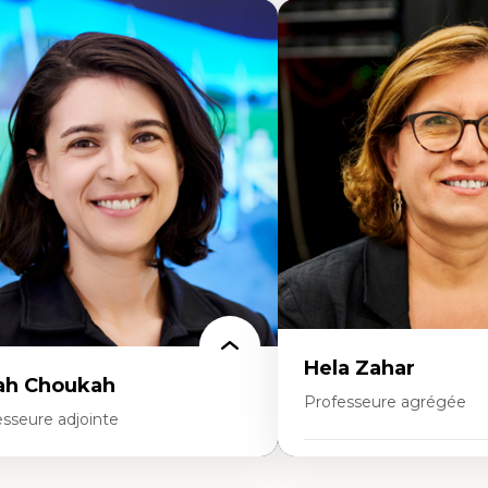
Hela Zahar
ah Choukah
Professeure agrégée
esseure adjointe
Expertises