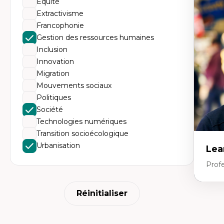
Équité
Le
l'
Extractivisme
da
Francophonie
L'
pe
Gestion des ressources humaines
L’
Inclusion
en
Innovation
Migration
Mouvements sociaux
Politiques
Société
Technologies numériques
Transition socioécologique
Urbanisation
Lea
Prof
Réinitialiser
Expe
Am
Th