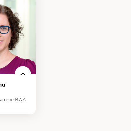
nt
arée
au
ramme B.A.A.
rsonnelle