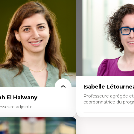
rtises
Expertises
onomie circulaire
Théories du développeme
dèles d’affaires durables
Économie politique comp
stoire des faits économiques
Élites économiques
stion durable des ressources naturelles
Sociologie économique
ologie industrielle
Extractivisme
énagement durable du territoire
Classes sociales
veloppement régional
Mouvements sociaux
opératives
Théories de l’État
létravail en milieu rural francophone
ansition socio-écologique
Isabelle Létourne
Professeure agrégée et
ah El Halwany
coordonnatrice du prog
esseure adjointe
Expertises
rtises
Conciliation travail-vie pe