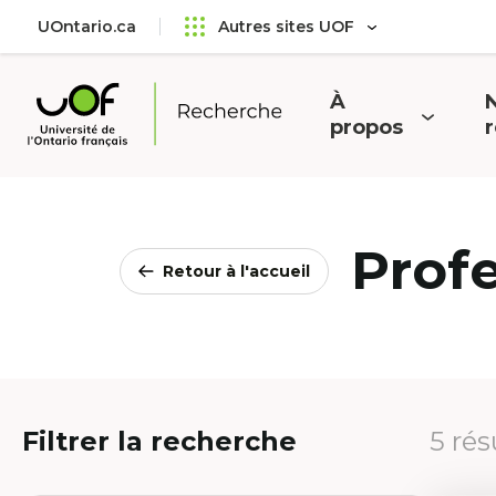
Aller
Passer
UOntario.ca
Autres sites UOF
au
au
menu
contenu
principal
À
N
Ouvrir
O
propos
Université
le
l
de
menu
l'Ontario
français
Prof
Retour à l'accueil
Filtrer la recherche
5 rés