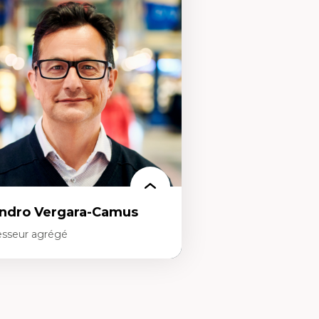
s apports pédagogiques des théories de
Gestion des ressources h
affect, du posthumanisme, du féminisme
(attraction et fidélisation
ns l'éducation aux sciences
d’œuvre)
apprentissage des sciences/STIM dans une
Responsabilité sociale des
rspective socioécologique de care
Interventions organisation
insertion professionnelle des
Comportement organisat
seignant.e.s
(mobilisation au travail)
Recherche qualitative
Éthique des affaires
ndro Vergara-Camus
esseur agrégé
rtises
érique latine
éories du développement et