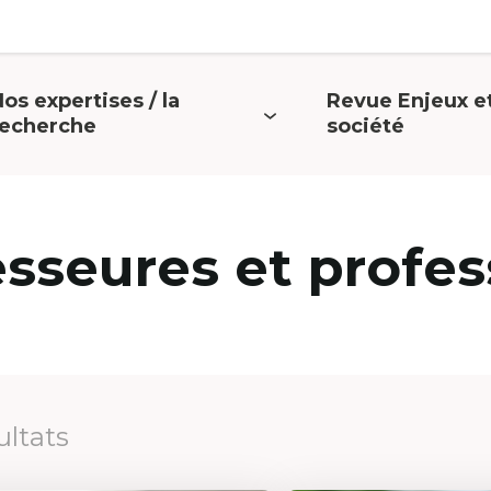
os expertises / la
Revue Enjeux e
uvrir
Ouvrir
recherche
société
e
le
menu
menu
esseures et profes
ultats