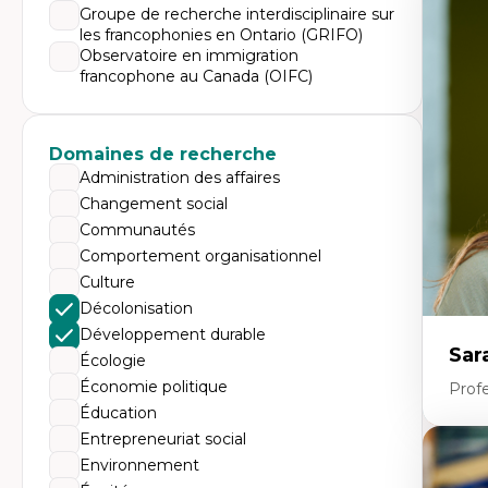
Expe
Groupe de recherche interdisciplinaire sur
les francophonies en Ontario (GRIFO)
Éc
Mo
Observatoire en immigration
Hi
francophone au Canada (OIFC)
Ge
Éc
Am
Dé
Domaines de recherche
Co
Té
Administration des affaires
Tr
Changement social
Communautés
Comportement organisationnel
Culture
Décolonisation
Développement durable
Sar
Écologie
Économie politique
Prof
Éducation
Entrepreneuriat social
Expe
Environnement