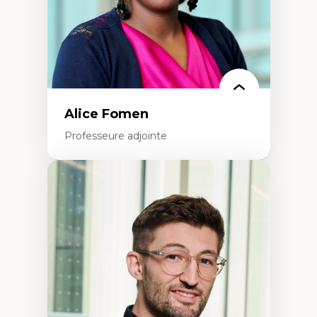
Alice Fomen
Professeure adjointe
Expertises
Acceptabilité, acceptation et adoption des
technologies
Technologies d'apprentissage innovantes
Insertion professionnelle du nouveau
personnel enseignant
Construction identitaire en milieu
minoritaire francophone
Technologies éducatives pour la formation
continue