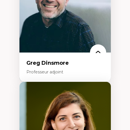
Histoire sociale et culturelle des
technologies numériques
Résistances et droits numériques
Internet des objets
Métavers
Problématiques relatives à l’intelligence
artificielle, l’apprentissage machine et les
hautes technologies
Féminismes et nouvelles technologies
Greg Dinsmore
Professeur adjoint
Expertises
Fragmentation des auditoires médiatiques
Analyse multi-plateforme des auditoires
médiatiques
Analyse des comportements numériques à
travers les données massives et l’IA
Recherche quantitative et qualitative sur
les auditoires médiatiques