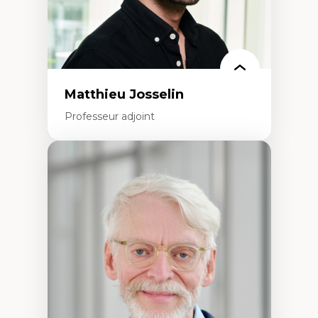
Matthieu Josselin
Professeur adjoint
Expertises
Ethnographie critique des environnements
d’apprentissage des étudiant.e.s
Approche transdisciplinaire des
compétences socioaffectives et
interculturelles
Didactique des langues secondes et
compétence pragmatique
Andragogie
Méthodologies de recherche qualitative