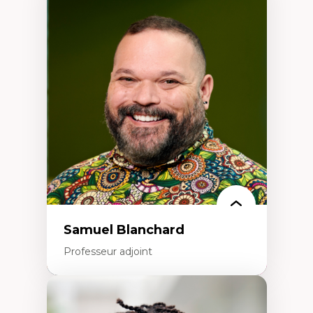
Expertises
Discours sur la ville et représentations
Mosquées, formes et usages au Canada
Reconnaissance et représentations des
communautés immigrantes dans l'espace
urbain
Design architectural et urbain
Patrimoine et patrimonialisation
Études postcoloniales et décolonisation des
savoirs
Samuel Blanchard
Professeur adjoint
Expertises