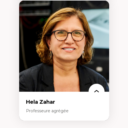
Expertises
Amérique latine
Théories du développement et
développement alternatif
Théories de l’État
Développement durable
Économie politique
Théories marxistes
Mouvements sociaux
Transition énergétique
Énergies renouvelables
Hela Zahar
Professeure agrégée