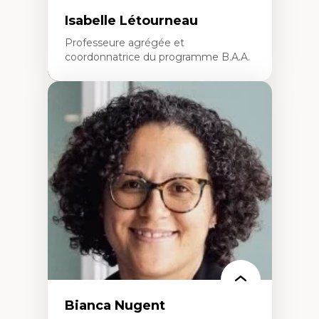
Isabelle Létourneau
Professeure agrégée et
coordonnatrice du programme B.A.A.
Expertises
Conciliation travail-vie personnelle
Gestion des ressources humaines
(attraction et fidélisation de la main-
d’œuvre)
Responsabilité sociale des organisations
Interventions organisationnelles
Comportement organisationnel
(mobilisation au travail)
Recherche qualitative
Éthique des affaires
Bianca Nugent