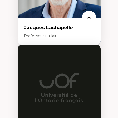
Jacques Lachapelle
Professeur titulaire
Expertises
Histoire de l'architecture et de la ville,
notamment au Canada
Théorie et pratiques en conservation de
l'environnement bâti
Conception de projet en milieu existant
Analyse critique en architecture et
enseignement du design architectural et
urbain