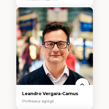
Expertises
Art
Anti-discrimination
Décolonisation de l’enseignement, de la
recherche, des institutions administratives
et syndicales
Pluralisme épistémologique et
francophonie
Culture
Politiques culturelles
Vivre ensemble
Anti-racisme
Anti-sexisme
Pratiques non oppressives
Leandro Vergara-Camus
Professeur agrégé