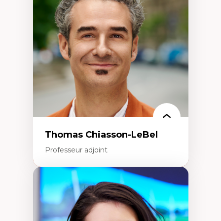
Histoire des faits économiques
Gestion durable des ressources naturelles
Écologie industrielle
Aménagement durable du territoire
Développement régional
Coopératives
Télétravail en milieu rural francophone
Transition socio-écologique
Thomas Chiasson-LeBel
Professeur adjoint
Expertises
Théories du développement
Économie politique comparée
Élites économiques
Sociologie économique