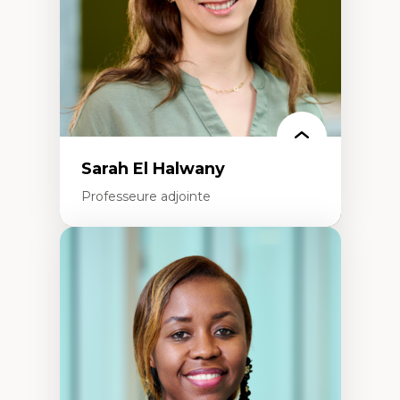
Épistémologie des techniques de recherche
numérique et l’IA
Théorie des droits de la personne
La pensée politique d’Hannah Arendt
La pensée politique à l’ère numérique
Justice internationale et normes
internationales
Sarah El Halwany
Professeure adjointe
Expertises
Les apports pédagogiques des théories de
l'affect, du posthumanisme, du féminisme
dans l'éducation aux sciences
L'apprentissage des sciences/STIM dans une
perspective socioécologique de care
L’insertion professionnelle des
enseignant.e.s