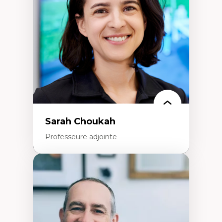
Extractivisme
Classes sociales
Mouvements sociaux
Théories de l’État
Sarah Choukah
Professeure adjointe
Expertises
Démocratisation des nouvelles
technologies et biotechnologies
Données ouvertes
Bioart, programmation et électronique
créatives