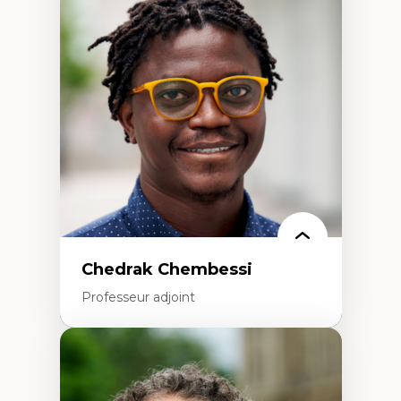
Didactique des sciences – processus
d’enquête et culture scientifique
Éducation en milieu minoritaire –
construction identitaire et conscience
critique
Technologies éducatives – ludification et
programmation pédagogique
La langue dans toutes les matières –
environnement discursif et langage
scientifique
Chedrak Chembessi
Professeur adjoint
Expertises
Économie circulaire
Modèles d’affaires durables