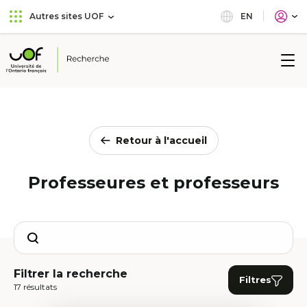
Aller
Passer
EN
Autres sites UOF
au
au
menu
contenu
principal
Université
de
l'Ontario
français
Retour à l'accueil
Professeures et professeurs
Search
Filtrer la recherche
Filtres
17 résultats