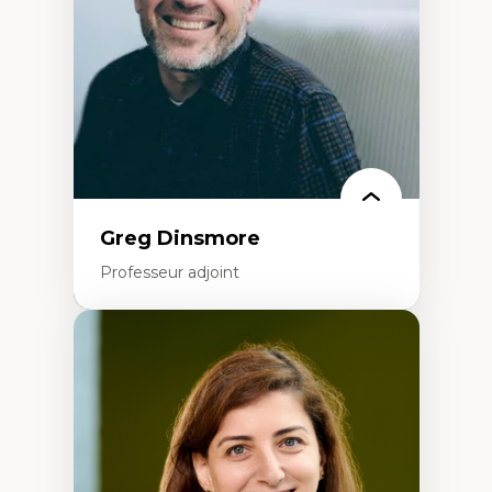
Histoire sociale et culturelle des
technologies numériques
Résistances et droits numériques
Internet des objets
Métavers
Problématiques relatives à l’intelligence
artificielle, l’apprentissage machine et les
hautes technologies
Féminismes et nouvelles technologies
Greg Dinsmore
Professeur adjoint
Expertises
Fragmentation des auditoires médiatiques
Analyse multi-plateforme des auditoires
médiatiques
Analyse des comportements numériques à
travers les données massives et l’IA
Recherche quantitative et qualitative sur
les auditoires médiatiques