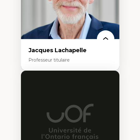
Jacques Lachapelle
Professeur titulaire
Expertises
Histoire de l'architecture et de la ville,
notamment au Canada
Théorie et pratiques en conservation de
l'environnement bâti
Conception de projet en milieu existant
Analyse critique en architecture et
enseignement du design architectural et
urbain