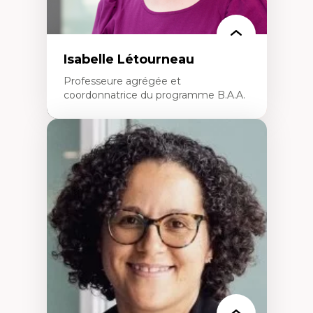
Isabelle Létourneau
Professeure agrégée et
coordonnatrice du programme B.A.A.
Expertises
Conciliation travail-vie personnelle
Gestion des ressources humaines
(attraction et fidélisation de la main-
d’œuvre)
Responsabilité sociale des organisations
Interventions organisationnelles
Comportement organisationnel
(mobilisation au travail)
Recherche qualitative
Éthique des affaires