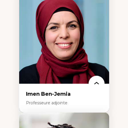
Expertises
Méthodes de recherche
Acteurs plus qu'humains
Approches socio-écologiques
Conservation de la biodiversité
Collaboration et méthodes participatives
Études des sciences
Relations humain-environnement
Transdisciplinarité
Imen Ben-Jemia
Professeure adjointe
Expertises