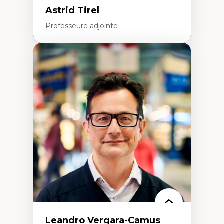
Astrid Tirel
Professeure adjointe
Expertises
Art
Anti-discrimination
Décolonisation de l’enseignement, de la
recherche, des institutions administratives
et syndicales
Pluralisme épistémologique et
francophonie
Culture
Politiques culturelles
Vivre ensemble
Anti-racisme
Anti-sexisme
Pratiques non oppressives
Leandro Vergara-Camus