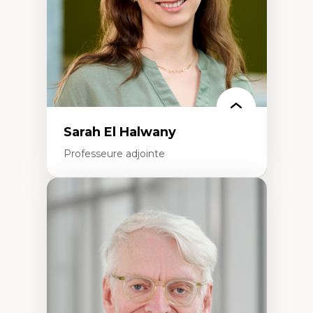
Épistémologie des techniques de recherche
numérique et l’IA
Théorie des droits de la personne
La pensée politique d’Hannah Arendt
La pensée politique à l’ère numérique
Justice internationale et normes
internationales
Sarah El Halwany
Professeure adjointe
Expertises
Les apports pédagogiques des théories de
l'affect, du posthumanisme, du féminisme
dans l'éducation aux sciences
L'apprentissage des sciences/STIM dans une
perspective socioécologique de care
L’insertion professionnelle des
enseignant.e.s