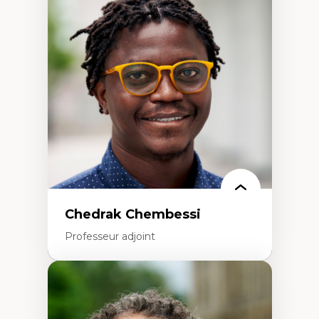
Discours sur la ville et représentations
Mosquées, formes et usages au Canada
Reconnaissance et représentations des
communautés immigrantes dans l'espace
urbain
Design architectural et urbain
Patrimoine et patrimonialisation
Études postcoloniales et décolonisation des
savoirs
Chedrak Chembessi
Professeur adjoint
Expertises
Économie circulaire
Modèles d’affaires durables