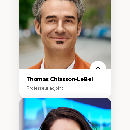
Histoire des faits économiques
Gestion durable des ressources naturelles
Écologie industrielle
Aménagement durable du territoire
Développement régional
Coopératives
Télétravail en milieu rural francophone
Transition socio-écologique
Thomas Chiasson-LeBel
Professeur adjoint
Expertises
Théories du développement
Économie politique comparée
Élites économiques
Sociologie économique