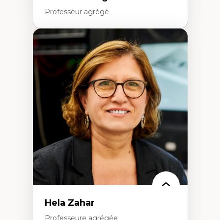
Professeur agrégé
Expertises
Amérique latine
Théories du développement et
développement alternatif
Théories de l’État
Développement durable
Économie politique
Théories marxistes
Mouvements sociaux
Transition énergétique
Énergies renouvelables
Hela Zahar
Professeure agrégée