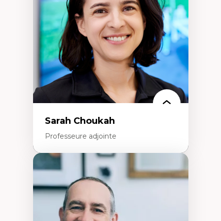
Extractivisme
Classes sociales
Mouvements sociaux
Théories de l’État
Sarah Choukah
Professeure adjointe
Expertises
Démocratisation des nouvelles
technologies et biotechnologies
Données ouvertes
Bioart, programmation et électronique
créatives