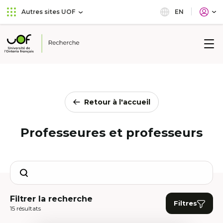
Aller
Passer
EN
Autres sites UOF
au
au
menu
contenu
principal
Université
de
l'Ontario
français
Retour à l'accueil
Professeures et professeurs
Search
Filtrer la recherche
Filtres
15 résultats