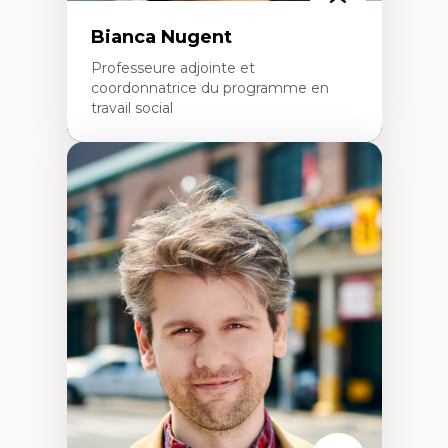
Bianca Nugent
Professeure adjointe et
coordonnatrice du programme en
travail social
Expertises
Travail social, action et justice sociale
Fondements de l’intervention et des
nouvelles pratiques en travail social et en
éducation inclusive
Minorités linguistiques, offre active et
francophonie plurielle en contexte
linguistique minoritaire
Études critiques sur le handicap, la
neurodiversité, l'agentivité et les injustices
épistémiques
Intersectionnalité et réalités 2SLGBTQ+
Méthodes d’interventions et approches
antiraciste, décoloniale, anti-oppressive
Approche interculturelle critique
Pair-aidance, proche aidance, famille
choisie et soutien mutuel