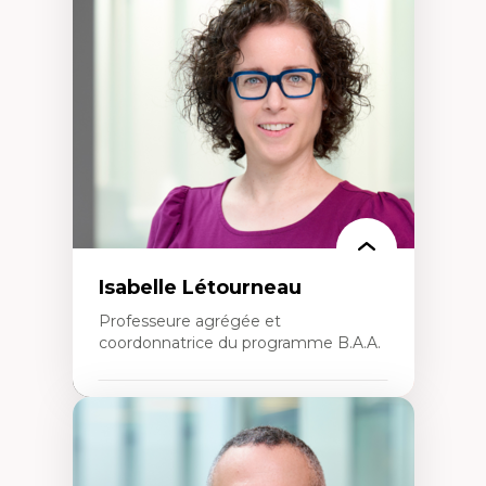
Théories du développement
Économie politique comparée
Élites économiques
Sociologie économique
Extractivisme
Classes sociales
Mouvements sociaux
Théories de l’État
Isabelle Létourneau
Professeure agrégée et
coordonnatrice du programme B.A.A.
Expertises
Conciliation travail-vie personnelle
Gestion des ressources humaines
(attraction et fidélisation de la main-