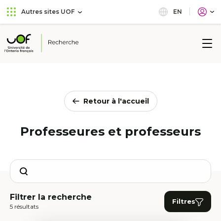
Aller
Passer
EN
Autres sites UOF
au
au
menu
contenu
principal
Université
de
l'Ontario
français
Retour à l'accueil
Professeures et professeurs
Search
Filtrer la recherche
Filtres
5 résultats