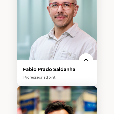
d’œuvre)
Responsabilité sociale des organisations
Interventions organisationnelles
Comportement organisationnel
(mobilisation au travail)
Recherche qualitative
Éthique des affaires
Fabio Prado Saldanha
Professeur adjoint
Expertises
Innovation sociale
Technologies sociales
Entrepreneuriat social et collectif
Approches critiques et décoloniales