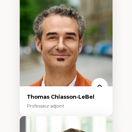
Expertises
Économie circulaire
Modèles d’affaires durables
Histoire des faits économiques
Gestion durable des ressources naturelles
Écologie industrielle
Aménagement durable du territoire
Développement régional
Coopératives
Télétravail en milieu rural francophone
Transition socio-écologique
Thomas Chiasson-LeBel
Professeur adjoint
Expertises