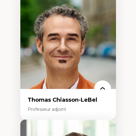
Expertises
Économie circulaire
Modèles d’affaires durables
Histoire des faits économiques
Gestion durable des ressources naturelles
Écologie industrielle
Aménagement durable du territoire
Développement régional
Coopératives
Télétravail en milieu rural francophone
Transition socio-écologique
Thomas Chiasson-LeBel
Professeur adjoint
Expertises