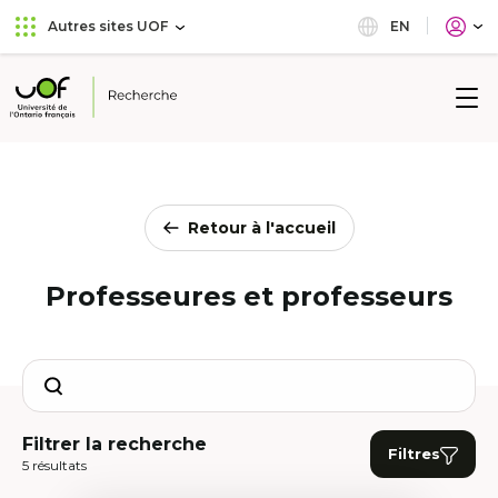
Aller
Passer
EN
Autres sites UOF
au
au
menu
contenu
principal
Université
de
l'Ontario
français
Retour à l'accueil
Professeures et professeurs
Search
Filtrer la recherche
Filtres
5 résultats