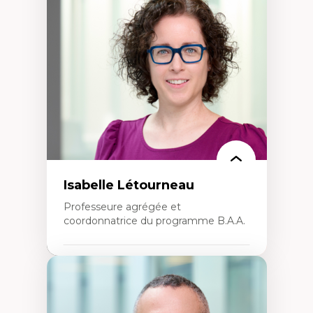
Théories du développement
Économie politique comparée
Élites économiques
Sociologie économique
Extractivisme
Classes sociales
Mouvements sociaux
Théories de l’État
Isabelle Létourneau
Professeure agrégée et
coordonnatrice du programme B.A.A.
Expertises
Conciliation travail-vie personnelle
Gestion des ressources humaines
(attraction et fidélisation de la main-