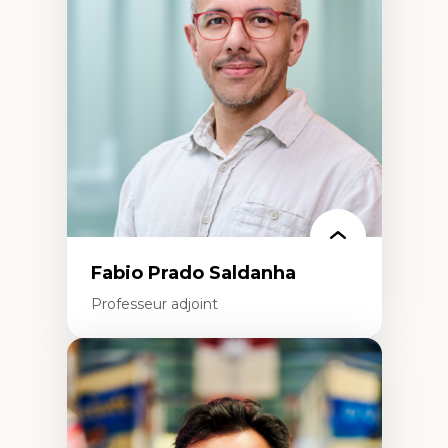
d’œuvre)
Responsabilité sociale des organisations
Interventions organisationnelles
Comportement organisationnel
(mobilisation au travail)
Recherche qualitative
Éthique des affaires
Fabio Prado Saldanha
Professeur adjoint
Expertises
Innovation sociale
Technologies sociales
Entrepreneuriat social et collectif
Approches critiques et décoloniales