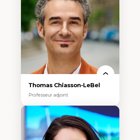
Histoire des faits économiques
Gestion durable des ressources naturelles
Écologie industrielle
Aménagement durable du territoire
Développement régional
Coopératives
Télétravail en milieu rural francophone
Transition socio-écologique
Thomas Chiasson-LeBel
Professeur adjoint
Expertises
Théories du développement
Économie politique comparée
Élites économiques
Sociologie économique