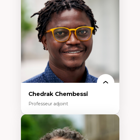
Discours sur la ville et représentations
Mosquées, formes et usages au Canada
Reconnaissance et représentations des
communautés immigrantes dans l'espace
urbain
Design architectural et urbain
Patrimoine et patrimonialisation
Études postcoloniales et décolonisation des
savoirs
Chedrak Chembessi
Professeur adjoint
Expertises
Économie circulaire
Modèles d’affaires durables