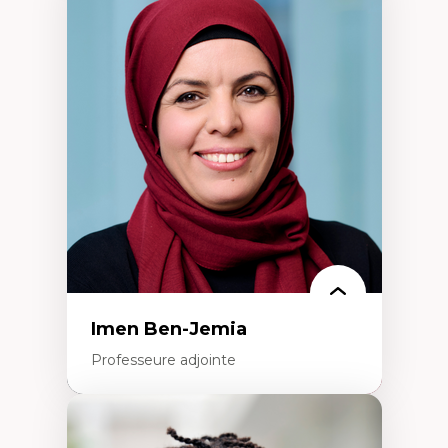
Expertises
Méthodes de recherche
Acteurs plus qu'humains
Approches socio-écologiques
Conservation de la biodiversité
Collaboration et méthodes participatives
Études des sciences
Relations humain-environnement
Transdisciplinarité
Imen Ben-Jemia
Professeure adjointe
Expertises