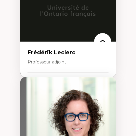
urbain
Frédérik Leclerc
Professeur adjoint
Expertises
Théories et pratiques de l’urbanisme
Urbanisme durable
Histoire de l’urbanisme
Théories sur la
territorialité/territorialisation