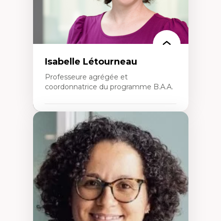
Isabelle Létourneau
Professeure agrégée et
coordonnatrice du programme B.A.A.
Expertises
Conciliation travail-vie personnelle
Gestion des ressources humaines
(attraction et fidélisation de la main-
d’œuvre)
Responsabilité sociale des organisations
Interventions organisationnelles
Comportement organisationnel
(mobilisation au travail)
Recherche qualitative
Éthique des affaires