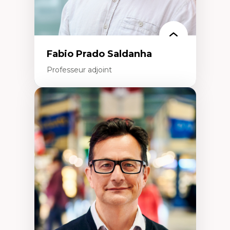
antiraciste, décoloniale, anti-oppressive
Approche interculturelle critique
Pair-aidance, proche aidance, famille
choisie et soutien mutuel
Intervention de groupe, communautaire,
familiale et interpersonnelle
Recherche participative avec, pour et avec
Fabio Prado Saldanha
et centrée sur la primauté de la personne
Professeur adjoint
Expertises
Innovation sociale
Technologies sociales
Entrepreneuriat social et collectif
Approches critiques et décoloniales
Discours, récits et narratologie en
management
Transformation socioéconomique des
communautés marginalisées
Politiques d’inclusion et économie solidaire
Études organisationnelles critiques
Créativité et management culturel
Méthodologies qualitatives