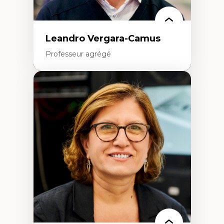
Leandro Vergara-Camus
Professeur agrégé
Expertises
Amérique latine
Théories du développement et
développement alternatif
Théories de l’État
Développement durable
Économie politique
Théories marxistes
Mouvements sociaux
Transition énergétique
Énergies renouvelables