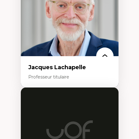
Histoire sociale et culturelle des
technologies numériques
Résistances et droits numériques
Internet des objets
Métavers
Problématiques relatives à l’intelligence
artificielle, l’apprentissage machine et les
hautes technologies
Féminismes et nouvelles technologies
Jacques Lachapelle
Professeur titulaire
Expertises
Histoire de l'architecture et de la ville,
notamment au Canada
Théorie et pratiques en conservation de
l'environnement bâti
Conception de projet en milieu existant
Analyse critique en architecture et
enseignement du design architectural et