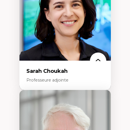
Extractivisme
Classes sociales
Mouvements sociaux
Théories de l’État
Sarah Choukah
Professeure adjointe
Expertises
Démocratisation des nouvelles
technologies et biotechnologies
Données ouvertes
Bioart, programmation et électronique
créatives