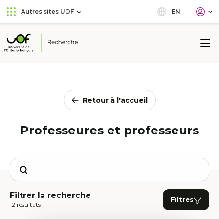
Aller
Passer
EN
Autres sites UOF
au
au
menu
contenu
principal
Université
de
l'Ontario
français
Retour à l'accueil
Professeures et professeurs
Search
Filtrer la recherche
Filtres
12 résultats