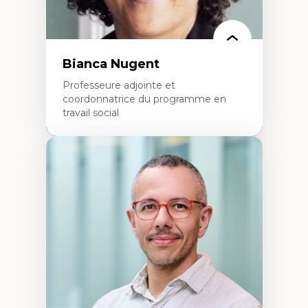
Bianca Nugent
Professeure adjointe et
coordonnatrice du programme en
travail social
Expertises
Travail social, action et justice sociale
Fondements de l’intervention et des
nouvelles pratiques en travail social et en
éducation inclusive
Minorités linguistiques, offre active et
francophonie plurielle en contexte
linguistique minoritaire
Études critiques sur le handicap, la
neurodiversité, l'agentivité et les injustices
épistémiques
Intersectionnalité et réalités 2SLGBTQ+
Méthodes d’interventions et approches