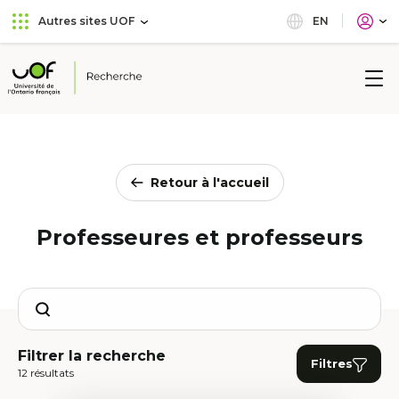
Aller
Passer
EN
Autres sites UOF
au
au
menu
contenu
principal
Université
de
l'Ontario
français
Retour à l'accueil
Professeures et professeurs
Search
Filtrer la recherche
Filtres
12 résultats