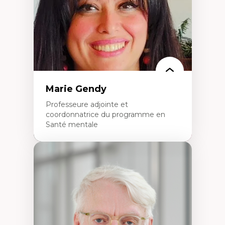
Histoire sociale et culturelle des
technologies numériques
Résistances et droits numériques
Internet des objets
Métavers
Problématiques relatives à l’intelligence
artificielle, l’apprentissage machine et les
hautes technologies
Féminismes et nouvelles technologies
Marie Gendy
Professeure adjointe et
coordonnatrice du programme en
Santé mentale
Expertises
Neuropsychiatrie et neurosciences
Direction d'essais cliniques
Analyse des politiques et pratiques en santé
mentale
Développement de protocoles d'essais
cliniques
Collaboration interfonctionnelle