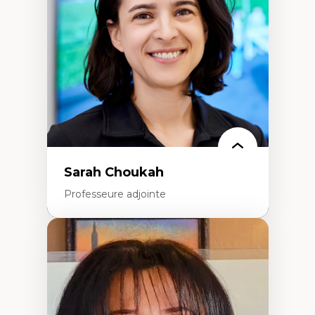
Extractivisme
Classes sociales
Mouvements sociaux
Théories de l’État
Sarah Choukah
Professeure adjointe
Expertises
Démocratisation des nouvelles
technologies et biotechnologies
Données ouvertes
Bioart, programmation et électronique
créatives