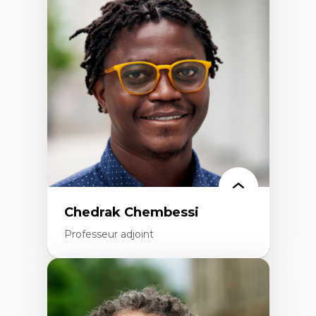
Discours sur la ville et représentations
Mosquées, formes et usages au Canada
Reconnaissance et représentations des
communautés immigrantes dans l'espace
urbain
Design architectural et urbain
Patrimoine et patrimonialisation
Études postcoloniales et décolonisation des
savoirs
Chedrak Chembessi
Professeur adjoint
Expertises
Économie circulaire
Modèles d’affaires durables