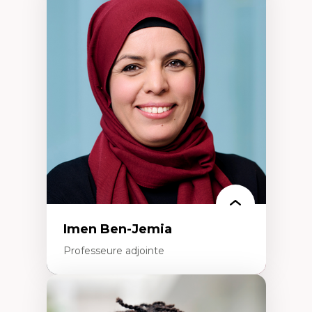
Expertises
Méthodes de recherche
Acteurs plus qu'humains
Approches socio-écologiques
Conservation de la biodiversité
Collaboration et méthodes participatives
Études des sciences
Relations humain-environnement
Transdisciplinarité
Imen Ben-Jemia
Professeure adjointe
Expertises