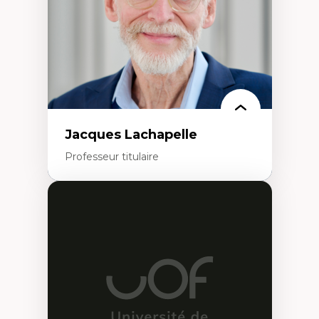
Leadership en recherche clinique
Développement de cadres politiques
Collaboration avec des entreprises
pharmaceutiques
Rédaction de publications et de rapports
politiques
Enseignement et mentorat
Jacques Lachapelle
Professeur titulaire
Expertises
Histoire de l'architecture et de la ville,
notamment au Canada
Théorie et pratiques en conservation de
l'environnement bâti
Conception de projet en milieu existant
Analyse critique en architecture et
enseignement du design architectural et
urbain