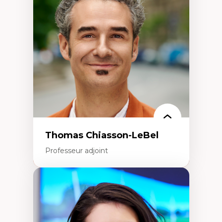
Histoire des faits économiques
Gestion durable des ressources naturelles
Écologie industrielle
Aménagement durable du territoire
Développement régional
Coopératives
Télétravail en milieu rural francophone
Transition socio-écologique
Thomas Chiasson-LeBel
Professeur adjoint
Expertises
Théories du développement
Économie politique comparée
Élites économiques
Sociologie économique