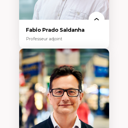
Fabio Prado Saldanha
Professeur adjoint
Expertises
Innovation sociale
Technologies sociales
Entrepreneuriat social et collectif
Approches critiques et décoloniales
Discours, récits et narratologie en
management
Transformation socioéconomique des
communautés marginalisées
Politiques d’inclusion et économie solidaire
Études organisationnelles critiques
Créativité et management culturel
Méthodologies qualitatives