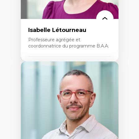
Isabelle Létourneau
Professeure agrégée et
coordonnatrice du programme B.A.A.
Expertises
Conciliation travail-vie personnelle
Gestion des ressources humaines
(attraction et fidélisation de la main-
d’œuvre)
Responsabilité sociale des organisations
Interventions organisationnelles
Comportement organisationnel
(mobilisation au travail)
Recherche qualitative
Éthique des affaires