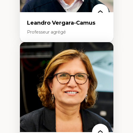
Leandro Vergara-Camus
Professeur agrégé
Expertises
Amérique latine
Théories du développement et
développement alternatif
Théories de l’État
Développement durable
Économie politique
Théories marxistes
Mouvements sociaux
Transition énergétique
Énergies renouvelables