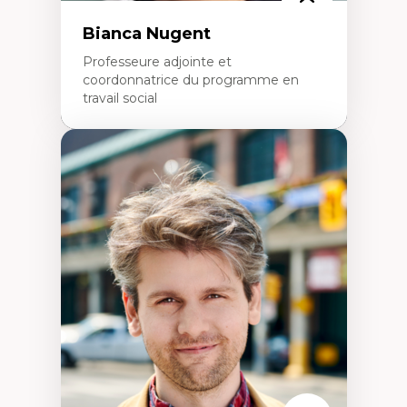
Bianca Nugent
Professeure adjointe et
coordonnatrice du programme en
travail social
Expertises
Travail social, action et justice sociale
Fondements de l’intervention et des
nouvelles pratiques en travail social et en
éducation inclusive
Minorités linguistiques, offre active et
francophonie plurielle en contexte
linguistique minoritaire
Études critiques sur le handicap, la
neurodiversité, l'agentivité et les injustices
épistémiques
Intersectionnalité et réalités 2SLGBTQ+
Méthodes d’interventions et approches
antiraciste, décoloniale, anti-oppressive
Approche interculturelle critique
Pair-aidance, proche aidance, famille
choisie et soutien mutuel