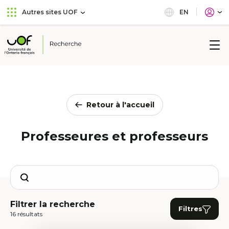
Aller
Passer
EN
Autres sites UOF
au
au
menu
contenu
principal
Université
de
l'Ontario
français
Retour à l'accueil
Professeures et professeurs
Search
Filtrer la recherche
Filtres
16 résultats