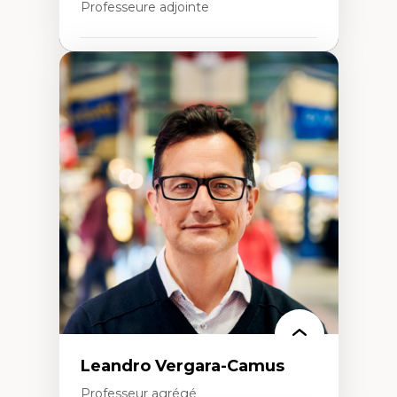
Professeure adjointe
Expertises
Art
Anti-discrimination
Décolonisation de l’enseignement, de la
recherche, des institutions administratives
et syndicales
Pluralisme épistémologique et
francophonie
Culture
Politiques culturelles
Vivre ensemble
Anti-racisme
Anti-sexisme
Pratiques non oppressives
Leandro Vergara-Camus
Professeur agrégé