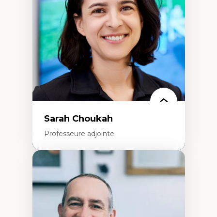
Extractivisme
Classes sociales
Mouvements sociaux
Théories de l’État
Sarah Choukah
Professeure adjointe
Expertises
Démocratisation des nouvelles
technologies et biotechnologies
Données ouvertes
Bioart, programmation et électronique
créatives