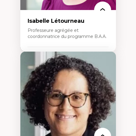
Isabelle Létourneau
Professeure agrégée et
coordonnatrice du programme B.A.A.
Expertises
Conciliation travail-vie personnelle
Gestion des ressources humaines
(attraction et fidélisation de la main-
d’œuvre)
Responsabilité sociale des organisations
Interventions organisationnelles
Comportement organisationnel
(mobilisation au travail)
Recherche qualitative
Éthique des affaires