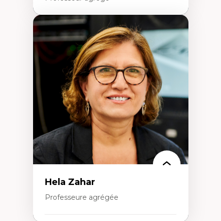
Expertises
Amérique latine
Théories du développement et
développement alternatif
Théories de l’État
Développement durable
Économie politique
Théories marxistes
Mouvements sociaux
Transition énergétique
Énergies renouvelables
Hela Zahar
Professeure agrégée