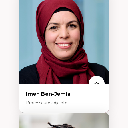
Expertises
Méthodes de recherche
Acteurs plus qu'humains
Approches socio-écologiques
Conservation de la biodiversité
Collaboration et méthodes participatives
Études des sciences
Relations humain-environnement
Transdisciplinarité
Imen Ben-Jemia
Professeure adjointe
Expertises