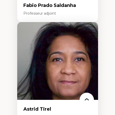
Fabio Prado Saldanha
Professeur adjoint
Expertises
Innovation sociale
Technologies sociales
Entrepreneuriat social et collectif
Approches critiques et décoloniales
Discours, récits et narratologie en
management
Transformation socioéconomique des
communautés marginalisées
Politiques d’inclusion et économie solidaire
Études organisationnelles critiques
Créativité et management culturel
Méthodologies qualitatives
Astrid Tirel