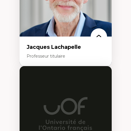
Jacques Lachapelle
Professeur titulaire
Expertises
Histoire de l'architecture et de la ville,
notamment au Canada
Théorie et pratiques en conservation de
l'environnement bâti
Conception de projet en milieu existant
Analyse critique en architecture et
enseignement du design architectural et
urbain