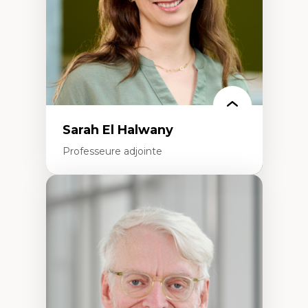
Épistémologie des techniques de recherche
numérique et l’IA
Théorie des droits de la personne
La pensée politique d’Hannah Arendt
La pensée politique à l’ère numérique
Justice internationale et normes
internationales
Sarah El Halwany
Professeure adjointe
Expertises
Les apports pédagogiques des théories de
l'affect, du posthumanisme, du féminisme
dans l'éducation aux sciences
L'apprentissage des sciences/STIM dans une
perspective socioécologique de care
L’insertion professionnelle des
enseignant.e.s