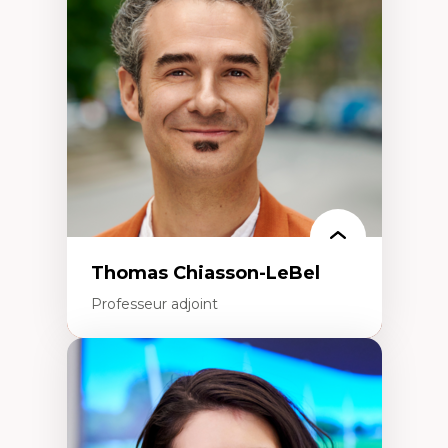
Histoire des faits économiques
Gestion durable des ressources naturelles
Écologie industrielle
Aménagement durable du territoire
Développement régional
Coopératives
Télétravail en milieu rural francophone
Transition socio-écologique
Thomas Chiasson-LeBel
Professeur adjoint
Expertises
Théories du développement
Économie politique comparée
Élites économiques
Sociologie économique