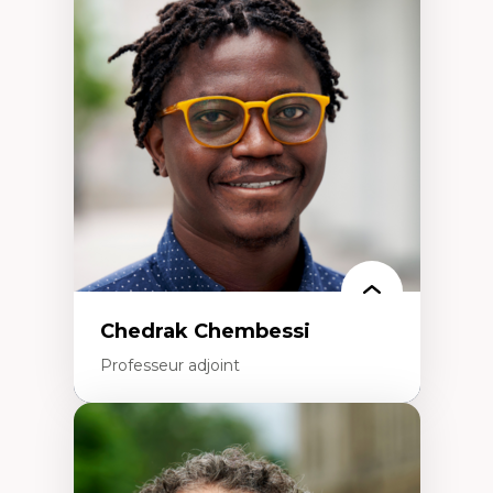
Discours sur la ville et représentations
Mosquées, formes et usages au Canada
Reconnaissance et représentations des
communautés immigrantes dans l'espace
urbain
Design architectural et urbain
Patrimoine et patrimonialisation
Études postcoloniales et décolonisation des
savoirs
Chedrak Chembessi
Professeur adjoint
Expertises
Économie circulaire
Modèles d’affaires durables