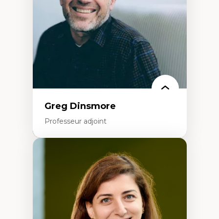
Histoire sociale et culturelle des
technologies numériques
Résistances et droits numériques
Internet des objets
Métavers
Problématiques relatives à l’intelligence
artificielle, l’apprentissage machine et les
hautes technologies
Féminismes et nouvelles technologies
Greg Dinsmore
Professeur adjoint
Expertises
Fragmentation des auditoires médiatiques
Analyse multi-plateforme des auditoires
médiatiques
Analyse des comportements numériques à
travers les données massives et l’IA
Recherche quantitative et qualitative sur
les auditoires médiatiques