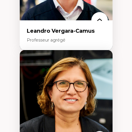
Leandro Vergara-Camus
Professeur agrégé
Expertises
Amérique latine
Théories du développement et
développement alternatif
Théories de l’État
Développement durable
Économie politique
Théories marxistes
Mouvements sociaux
Transition énergétique
Énergies renouvelables