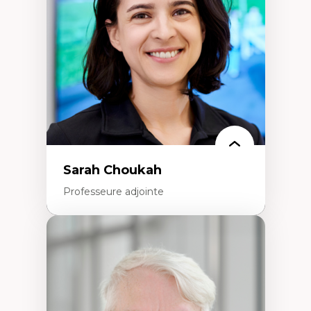
Extractivisme
Classes sociales
Mouvements sociaux
Théories de l’État
Sarah Choukah
Professeure adjointe
Expertises
Démocratisation des nouvelles
technologies et biotechnologies
Données ouvertes
Bioart, programmation et électronique
créatives