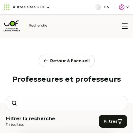
Aller
Passer
EN
Autres sites UOF
au
au
menu
contenu
principal
Université
de
l'Ontario
français
Retour à l'accueil
Professeures et professeurs
Search
Filtrer la recherche
Filtres
11 résultats