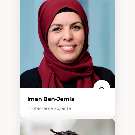
Expertises
Méthodes de recherche
Acteurs plus qu'humains
Approches socio-écologiques
Conservation de la biodiversité
Collaboration et méthodes participatives
Études des sciences
Relations humain-environnement
Transdisciplinarité
Imen Ben-Jemia
Professeure adjointe
Expertises