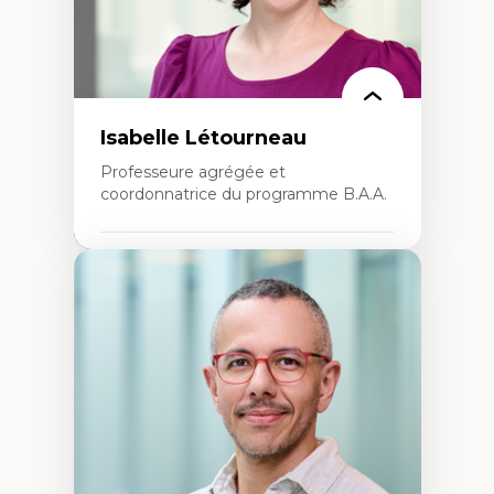
Isabelle Létourneau
Professeure agrégée et
coordonnatrice du programme B.A.A.
Expertises
Conciliation travail-vie personnelle
Gestion des ressources humaines
(attraction et fidélisation de la main-
d’œuvre)
Responsabilité sociale des organisations
Interventions organisationnelles
Comportement organisationnel
(mobilisation au travail)
Recherche qualitative
Éthique des affaires