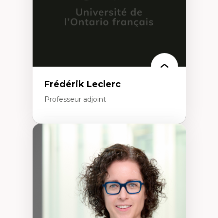
urbain
Frédérik Leclerc
Professeur adjoint
Expertises
Théories et pratiques de l’urbanisme
Urbanisme durable
Histoire de l’urbanisme
Théories sur la
territorialité/territorialisation