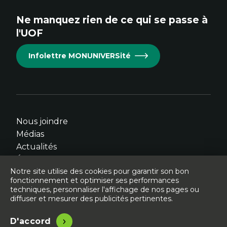
site.
site.
site.
site.
site.
Ne manquez rien de ce qui se passe à
Cet
Cet
Cet
Cet
Cet
l'UOF
hyperlien
hyperlien
hyperlien
hyperlien
hyperlien
s'ouvrira
s'ouvrira
s'ouvrira
s'ouvrira
s'ouvrira
Infolettre MONUNIVERSité
dans
dans
dans
dans
dans
une
une
une
une
une
nouvelle
nouvelle
nouvelle
nouvelle
nouvelle
fenêtre.
fenêtre.
fenêtre.
fenêtre.
fenêtre.
Nous joindre
Médias
Actualités
Événements
Notre site utilise des cookies pour garantir son bon
fonctionnement et optimiser ses performances
techniques, personnaliser l'affichage de nos pages ou
diffuser et mesurer des publicités pertinentes.
© Université de l'Ontario français - 2026
Légal
Accessibilité
D'accord
Site conçu, développé et hébergé par
Libéo