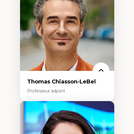
Histoire des faits économiques
Gestion durable des ressources naturelles
Écologie industrielle
Aménagement durable du territoire
Développement régional
Coopératives
Télétravail en milieu rural francophone
Transition socio-écologique
Thomas Chiasson-LeBel
Professeur adjoint
Expertises
Théories du développement
Économie politique comparée
Élites économiques
Sociologie économique