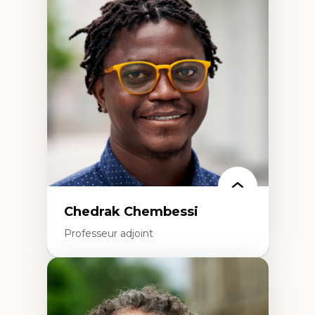
Discours sur la ville et représentations
Mosquées, formes et usages au Canada
Reconnaissance et représentations des
communautés immigrantes dans l'espace
urbain
Design architectural et urbain
Patrimoine et patrimonialisation
Études postcoloniales et décolonisation des
savoirs
Chedrak Chembessi
Professeur adjoint
Expertises
Économie circulaire
Modèles d’affaires durables