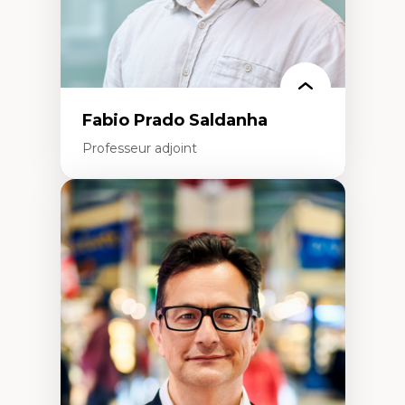
Fabio Prado Saldanha
Professeur adjoint
Expertises
Innovation sociale
Technologies sociales
Entrepreneuriat social et collectif
Approches critiques et décoloniales
Discours, récits et narratologie en
management
Transformation socioéconomique des
communautés marginalisées
Politiques d’inclusion et économie solidaire
Études organisationnelles critiques
Créativité et management culturel
Méthodologies qualitatives