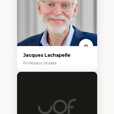
Histoire sociale et culturelle des
technologies numériques
Résistances et droits numériques
Internet des objets
Métavers
Problématiques relatives à l’intelligence
artificielle, l’apprentissage machine et les
hautes technologies
Féminismes et nouvelles technologies
Jacques Lachapelle
Professeur titulaire
Expertises
Histoire de l'architecture et de la ville,
notamment au Canada
Théorie et pratiques en conservation de
l'environnement bâti
Conception de projet en milieu existant
Analyse critique en architecture et
enseignement du design architectural et