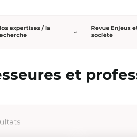
os expertises / la
Revue Enjeux e
uvrir
Ouvrir
recherche
société
e
le
menu
menu
esseures et profes
sultats