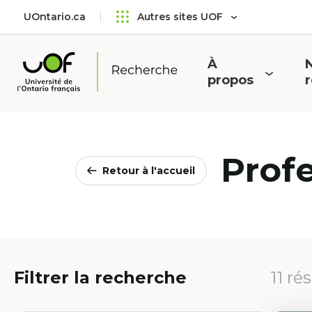
Aller
Passer
UOntario.ca
Autres sites UOF
au
au
menu
contenu
principal
À
N
Ouvrir
O
propos
Université
le
l
de
menu
l'Ontario
français
Prof
Retour à l'accueil
Filtrer la recherche
11 ré