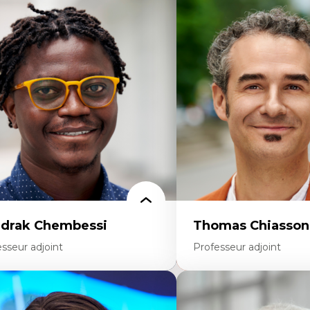
rtises
Expertises
thodes de recherche
Discours sur la ville et re
teurs plus qu'humains
Mosquées, formes et usag
proches socio-écologiques
Reconnaissance et représe
nservation de la biodiversité
communautés immigrante
llaboration et méthodes participatives
urbain
udes des sciences
Design architectural et u
lations humain-environnement
Patrimoine et patrimonial
ansdisciplinarité
Études postcoloniales et d
savoirs
drak Chembessi
Thomas Chiasson
sseur adjoint
Professeur adjoint
rtises
Expertises