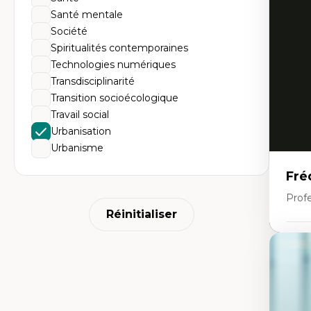
Do
Santé mentale
Bi
cr
Société
His
Spiritualités contemporaines
te
Ré
Technologies numériques
In
Transdisciplinarité
Mé
Pr
Transition socioécologique
art
Travail social
ha
Fé
Urbanisation
Urbanisme
Fré
Profe
Réinitialiser
Expe
Th
Ur
Hi
Th
ter