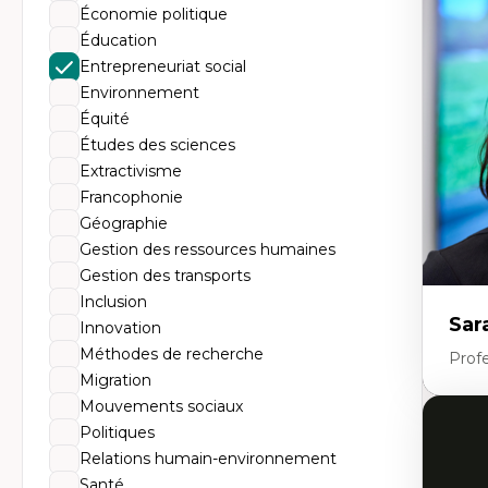
Éc
Économie politique
Mo
Hi
Éducation
Ge
Entrepreneuriat social
Éc
Am
Environnement
Dé
Équité
Co
Té
Études des sciences
Tr
Extractivisme
Francophonie
Géographie
Gestion des ressources humaines
Gestion des transports
Inclusion
Sar
Innovation
Méthodes de recherche
Prof
Migration
Mouvements sociaux
Expe
Politiques
Relations humain-environnement
Dé
te
Santé