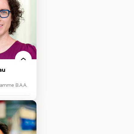
nservation de
ilieu existant
ecture et
chitectural et
au
ramme B.A.A.
rsonnelle
umaines
 de la main-
 organisations