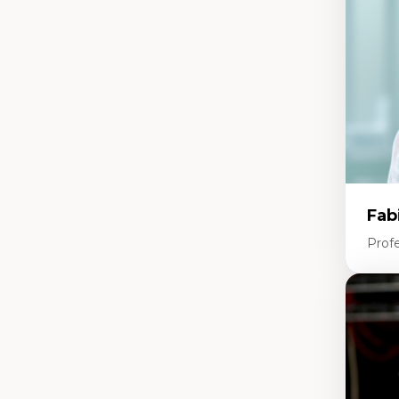
Fab
Profe
Expe
In
Te
En
Ap
Di
m