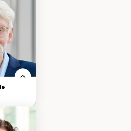
nt
arée
le
 de la ville,