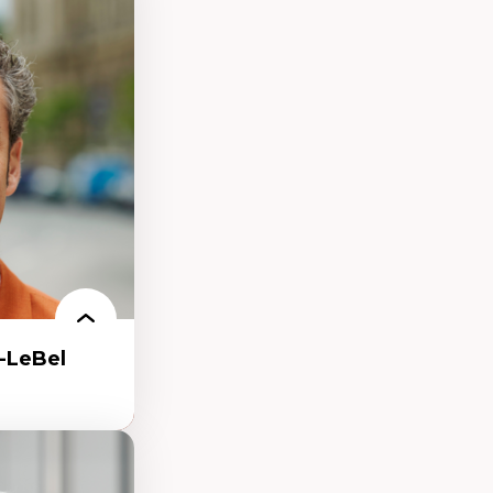
présentations
es au Canada
ntations des
s dans l'espace
rbain
isation
écolonisation des
-LeBel