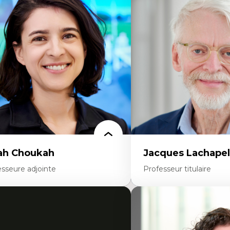
onomie circulaire
Théories du développeme
dèles d’affaires durables
Économie politique comp
stoire des faits économiques
Élites économiques
stion durable des ressources naturelles
Sociologie économique
ologie industrielle
Extractivisme
énagement durable du territoire
Classes sociales
veloppement régional
Mouvements sociaux
opératives
Théories de l’État
létravail en milieu rural francophone
ansition socio-écologique
ah Choukah
Jacques Lachapel
esseure adjointe
Professeur titulaire
rtises
Expertises
mocratisation des nouvelles
Histoire de l'architecture et
chnologies et biotechnologies
notamment au Canada