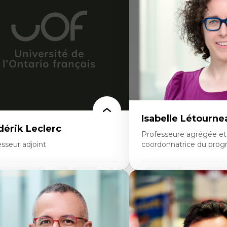
nnées ouvertes
Théorie et pratiques en co
oart, programmation et électronique
l'environnement bâti
éatives
Conception de projet en m
toire sociale et culturelle des
Analyse critique en archit
chnologies numériques
enseignement du design ar
sistances et droits numériques
urbain
ternet des objets
tavers
oblématiques relatives à l’intelligence
ificielle, l’apprentissage machine et les
utes technologies
minismes et nouvelles technologies
Isabelle Létourne
dérik Leclerc
Professeure agrégée et
sseur adjoint
coordonnatrice du prog
rtises
Expertises
éories et pratiques de l’urbanisme
Conciliation travail-vie pe
banisme durable
Gestion des ressources h
stoire de l’urbanisme
(attraction et fidélisation
éories sur la
d’œuvre)
ritorialité/territorialisation
Responsabilité sociale des