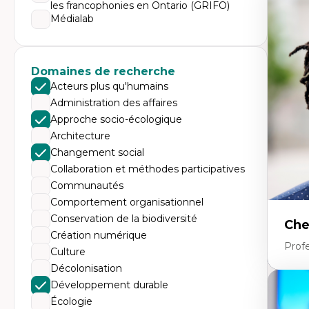
Expe
les francophonies en Ontario (GRIFO)
Médialab
Mé
Ac
Ap
Co
Co
Domaines de recherche
Ét
Acteurs plus qu'humains
Re
Tr
Administration des affaires
Approche socio-écologique
Architecture
Changement social
Collaboration et méthodes participatives
Communautés
Comportement organisationnel
Conservation de la biodiversité
Che
Création numérique
Profe
Culture
Décolonisation
Développement durable
Expe
Écologie