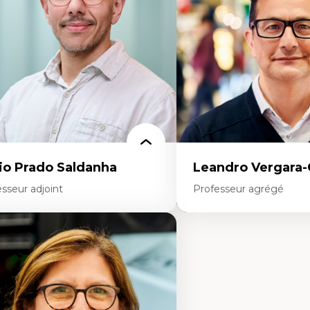
Interventions organisation
Comportement organisat
(mobilisation au travail)
Recherche qualitative
Éthique des affaires
io Prado Saldanha
Leandro Vergara
sseur adjoint
Professeur agrégé
rtises
Expertises
novation sociale
Amérique latine
chnologies sociales
Théories du développemen
trepreneuriat social et collectif
développement alternatif
proches critiques et décoloniales
Théories de l’État
scours, récits et narratologie en
Développement durable
anagement
Économie politique