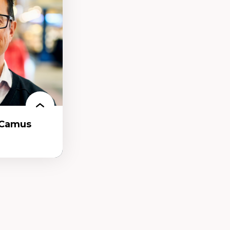
nelles
ionnel
-Camus
t et