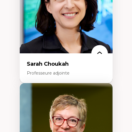
Classes sociales
Mouvements sociaux
Théories de l’État
Sarah Choukah
Professeure adjointe
Expertises
Démocratisation des nouvelles
technologies et biotechnologies
Données ouvertes
Bioart, programmation et électronique
créatives
Histoire sociale et culturelle des
technologies numériques