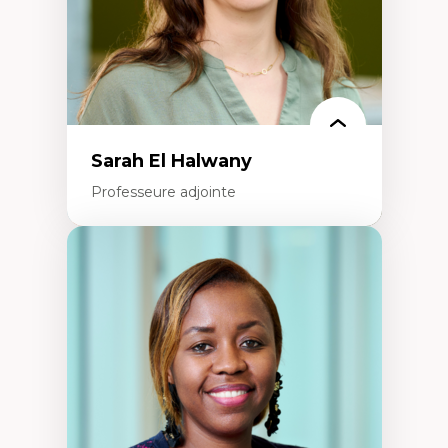
Identité linguistique et culturelle
Recherche-action et approches
participatives
Leadership éducatif et pratiques réflexives
Éducation durable et bien-être en
enseignement
Sarah El Halwany
Professeure adjointe
Expertises
Les apports pédagogiques des théories de
l'affect, du posthumanisme, du féminisme
dans l'éducation aux sciences
L'apprentissage des sciences/STIM dans une
perspective socioécologique de care
L’insertion professionnelle des
enseignant.e.s