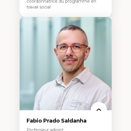
coordonnatrice du programme en
travail social
Expertises
Travail social, action et justice sociale
Fondements de l’intervention et des
nouvelles pratiques en travail social et en
éducation inclusive
Minorités linguistiques, offre active et
francophonie plurielle en contexte
linguistique minoritaire
Études critiques sur le handicap, la
neurodiversité, l'agentivité et les injustices
épistémiques
Intersectionnalité et réalités 2SLGBTQ+
Méthodes d’interventions et approches
antiraciste, décoloniale, anti-oppressive
Approche interculturelle critique
Pair-aidance, proche aidance, famille
choisie et soutien mutuel
Intervention de groupe, communautaire,
familiale et interpersonnelle
Recherche participative avec, pour et avec
Fabio Prado Saldanha
et centrée sur la primauté de la personne
Professeur adjoint