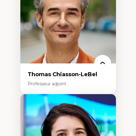
Écologie industrielle
Aménagement durable du territoire
Développement régional
Coopératives
Télétravail en milieu rural francophone
Transition socio-écologique
Thomas Chiasson-LeBel
Professeur adjoint
Expertises
Théories du développement
Économie politique comparée
Élites économiques
Sociologie économique
Extractivisme