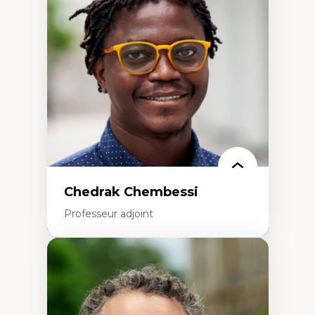
Éducation en milieu minoritaire –
construction identitaire et conscience
critique
Technologies éducatives – ludification et
programmation pédagogique
La langue dans toutes les matières –
environnement discursif et langage
scientifique
Chedrak Chembessi
Professeur adjoint
Expertises
Économie circulaire
Modèles d’affaires durables
Histoire des faits économiques
Gestion durable des ressources naturelles