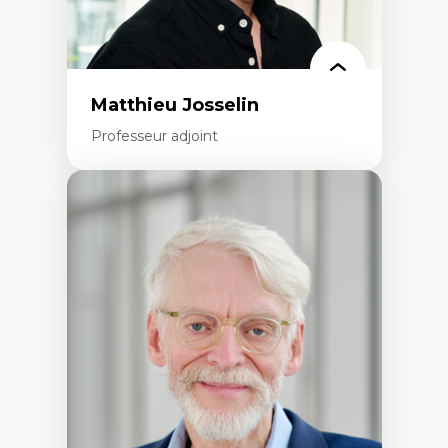
Matthieu Josselin
Professeur adjoint
Expertises
Ethnographie critique des environnements
d’apprentissage des étudiant.e.s
Approche transdisciplinaire des
compétences socioaffectives et
interculturelles
Didactique des langues secondes et
compétence pragmatique
Andragogie
Méthodologies de recherche qualitative