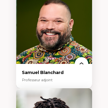
Discours sur la ville et représentations
Mosquées, formes et usages au Canada
Reconnaissance et représentations des
communautés immigrantes dans l'espace
urbain
Design architectural et urbain
Patrimoine et patrimonialisation
Études postcoloniales et décolonisation des
savoirs
Samuel Blanchard
Professeur adjoint
Expertises
Didactique des sciences – processus
d’enquête et culture scientifique