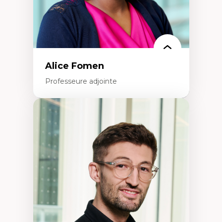
Alice Fomen
Professeure adjointe
Expertises
Acceptabilité, acceptation et adoption des
technologies
Technologies d'apprentissage innovantes
Insertion professionnelle du nouveau
personnel enseignant
Construction identitaire en milieu
minoritaire francophone
Technologies éducatives pour la formation
continue