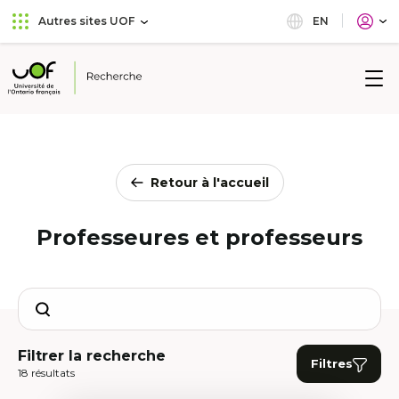
Aller
Passer
EN
Autres sites UOF
au
au
menu
contenu
principal
Université
de
l'Ontario
français
Retour à l'accueil
Professeures et professeurs
Search
Filtrer la recherche
Filtres
18 résultats