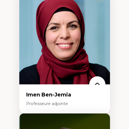
Expertises
Méthodes de recherche
Acteurs plus qu'humains
Approches socio-écologiques
Conservation de la biodiversité
Collaboration et méthodes participatives
Études des sciences
Relations humain-environnement
Transdisciplinarité
Imen Ben-Jemia
Professeure adjointe
Expertises