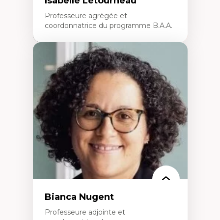
Isabelle Létourneau
Professeure agrégée et
coordonnatrice du programme B.A.A.
Expertises
Conciliation travail-vie personnelle
Gestion des ressources humaines
(attraction et fidélisation de la main-
d’œuvre)
Responsabilité sociale des organisations
Interventions organisationnelles
Comportement organisationnel
(mobilisation au travail)
Recherche qualitative
Éthique des affaires
Bianca Nugent
Professeure adjointe et