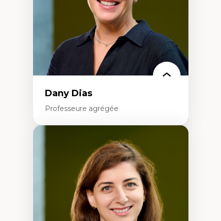
Résistances et droits numériques
Internet des objets
Métavers
Problématiques relatives à l’intelligence
artificielle, l’apprentissage machine et les
hautes technologies
Féminismes et nouvelles technologies
Dany Dias
Professeure agrégée
Expertises
Pédagogies critiques et justice sociale
Éthique relationnelle et sollicitude en
éducation
Décolonisation et autochtonisation de la
formation à l’enseignement
Littératie et didactique du français
Éducation inclusive
Formation à l’enseignement en contexte
francophone minoritaire