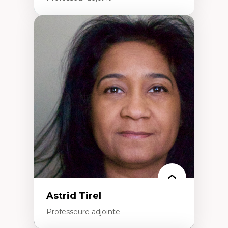
Expertises
Innovation sociale
Technologies sociales
Entrepreneuriat social et collectif
Approches critiques et décoloniales
Discours, récits et narratologie en
management
Transformation socioéconomique des
communautés marginalisées
Politiques d’inclusion et économie solidaire
Études organisationnelles critiques
Créativité et management culturel
Méthodologies qualitatives
Astrid Tirel
Professeure adjointe