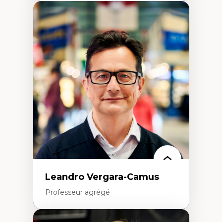
Expertises
Art
Anti-discrimination
Décolonisation de l’enseignement, de la
recherche, des institutions administratives
et syndicales
Pluralisme épistémologique et
francophonie
Culture
Politiques culturelles
Vivre ensemble
Anti-racisme
Anti-sexisme
Pratiques non oppressives
Leandro Vergara-Camus
Professeur agrégé