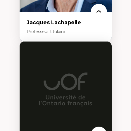
Jacques Lachapelle
Professeur titulaire
Expertises
Histoire de l'architecture et de la ville,
notamment au Canada
Théorie et pratiques en conservation de
l'environnement bâti
Conception de projet en milieu existant
Analyse critique en architecture et
enseignement du design architectural et
urbain