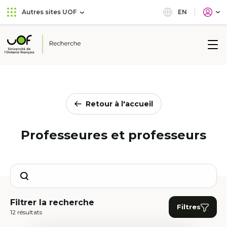
Aller
Passer
EN
Autres sites UOF
au
au
menu
contenu
principal
Université
de
l'Ontario
français
Retour à l'accueil
Professeures et professeurs
Search
Filtrer la recherche
Filtres
12 résultats