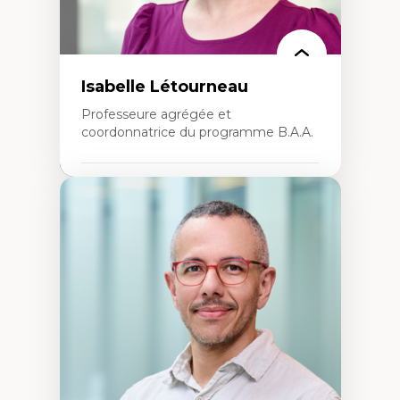
Isabelle Létourneau
Professeure agrégée et
coordonnatrice du programme B.A.A.
Expertises
Conciliation travail-vie personnelle
Gestion des ressources humaines
(attraction et fidélisation de la main-
d’œuvre)
Responsabilité sociale des organisations
Interventions organisationnelles
Comportement organisationnel
(mobilisation au travail)
Recherche qualitative
Éthique des affaires