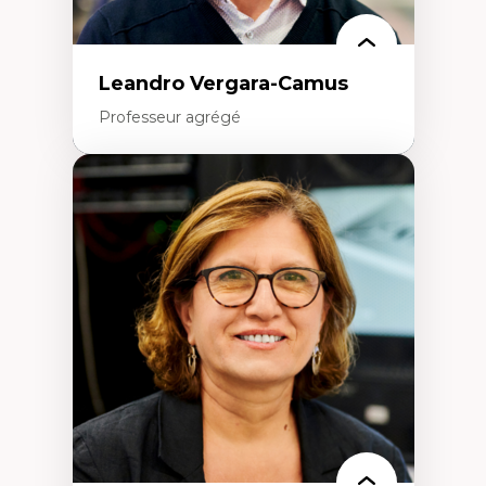
Leandro Vergara-Camus
Professeur agrégé
Expertises
Amérique latine
Théories du développement et
développement alternatif
Théories de l’État
Développement durable
Économie politique
Théories marxistes
Mouvements sociaux
Transition énergétique
Énergies renouvelables