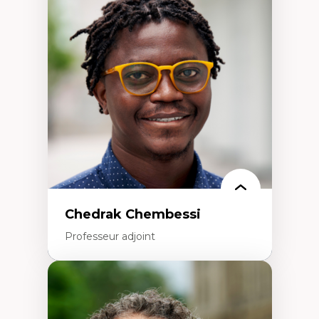
Discours sur la ville et représentations
Mosquées, formes et usages au Canada
Reconnaissance et représentations des
communautés immigrantes dans l'espace
urbain
Design architectural et urbain
Patrimoine et patrimonialisation
Études postcoloniales et décolonisation des
savoirs
Chedrak Chembessi
Professeur adjoint
Expertises
Économie circulaire
Modèles d’affaires durables