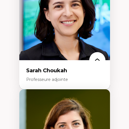
Extractivisme
Classes sociales
Mouvements sociaux
Théories de l’État
Sarah Choukah
Professeure adjointe
Expertises
Démocratisation des nouvelles
technologies et biotechnologies
Données ouvertes
Bioart, programmation et électronique
créatives