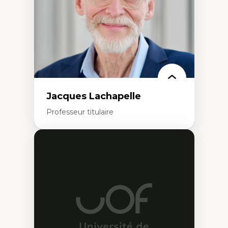
Jacques Lachapelle
Professeur titulaire
Expertises
Histoire de l'architecture et de la ville,
notamment au Canada
Théorie et pratiques en conservation de
l'environnement bâti
Conception de projet en milieu existant
Analyse critique en architecture et
enseignement du design architectural et
urbain