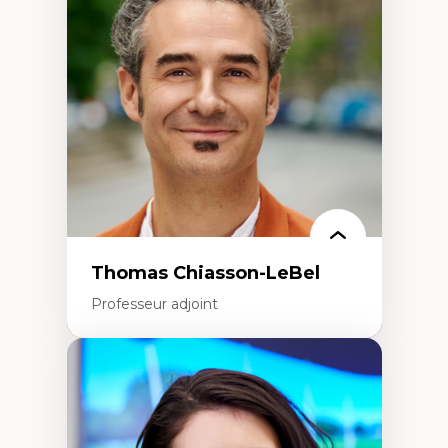
Histoire des faits économiques
Gestion durable des ressources naturelles
Écologie industrielle
Aménagement durable du territoire
Développement régional
Coopératives
Télétravail en milieu rural francophone
Transition socio-écologique
Thomas Chiasson-LeBel
Professeur adjoint
Expertises
Théories du développement
Économie politique comparée
Élites économiques
Sociologie économique