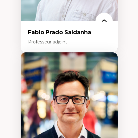
Fabio Prado Saldanha
Professeur adjoint
Expertises
Innovation sociale
Technologies sociales
Entrepreneuriat social et collectif
Approches critiques et décoloniales
Discours, récits et narratologie en
management
Transformation socioéconomique des
communautés marginalisées
Politiques d’inclusion et économie solidaire
Études organisationnelles critiques
Créativité et management culturel
Méthodologies qualitatives