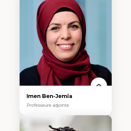
Expertises
Méthodes de recherche
Acteurs plus qu'humains
Approches socio-écologiques
Conservation de la biodiversité
Collaboration et méthodes participatives
Études des sciences
Relations humain-environnement
Transdisciplinarité
Imen Ben-Jemia
Professeure adjointe
Expertises