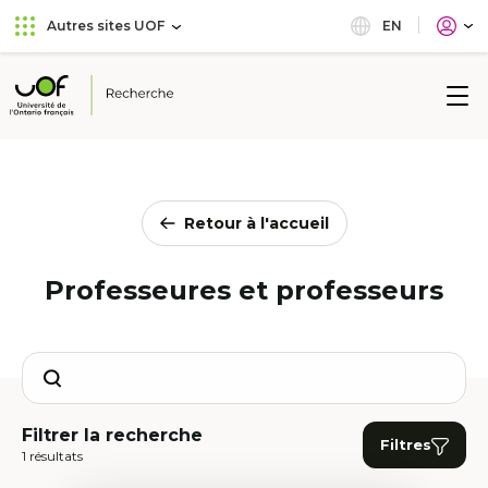
Aller
Passer
EN
Autres sites UOF
au
au
menu
contenu
principal
Université
de
l'Ontario
français
Retour à l'accueil
Professeures et professeurs
Search
Filtrer la recherche
Filtres
1 résultats