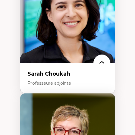
Extractivisme
Classes sociales
Mouvements sociaux
Théories de l’État
Sarah Choukah
Professeure adjointe
Expertises
Démocratisation des nouvelles
technologies et biotechnologies
Données ouvertes
Bioart, programmation et électronique
créatives