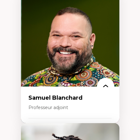
Expertises
Discours sur la ville et représentations
Mosquées, formes et usages au Canada
Reconnaissance et représentations des
communautés immigrantes dans l'espace
urbain
Design architectural et urbain
Patrimoine et patrimonialisation
Études postcoloniales et décolonisation des
savoirs
Samuel Blanchard
Professeur adjoint
Expertises
Didactique des sciences – processus