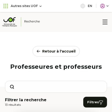
Aller
Passer
EN
Autres sites UOF
au
au
menu
contenu
principal
Université
de
l'Ontario
français
Retour à l'accueil
Professeures et professeurs
Search
Filtrer la recherche
Filtres
13 résultats