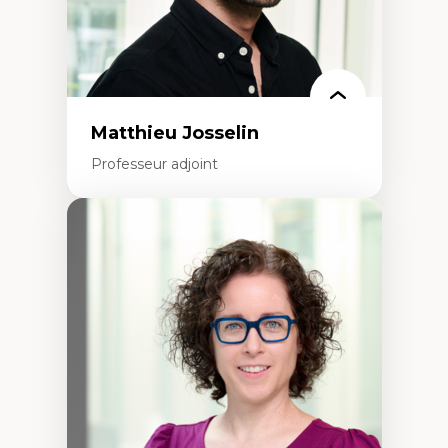
Matthieu Josselin
Professeur adjoint
Expertises
Ethnographie critique des environnements
d’apprentissage des étudiant.e.s
Approche transdisciplinaire des
compétences socioaffectives et
interculturelles
Didactique des langues secondes et
compétence pragmatique
Andragogie
Méthodologies de recherche qualitative