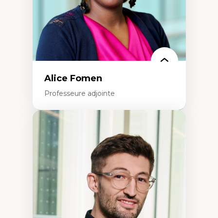
Alice Fomen
Professeure adjointe
Expertises
Acceptabilité, acceptation et adoption des
technologies
Technologies d'apprentissage innovantes
Insertion professionnelle du nouveau
personnel enseignant
Construction identitaire en milieu
minoritaire francophone
Technologies éducatives pour la formation
continue