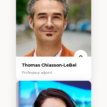
Histoire des faits économiques
Gestion durable des ressources naturelles
Écologie industrielle
Aménagement durable du territoire
Développement régional
Coopératives
Télétravail en milieu rural francophone
Transition socio-écologique
Thomas Chiasson-LeBel
Professeur adjoint
Expertises
Théories du développement
Économie politique comparée
Élites économiques
Sociologie économique