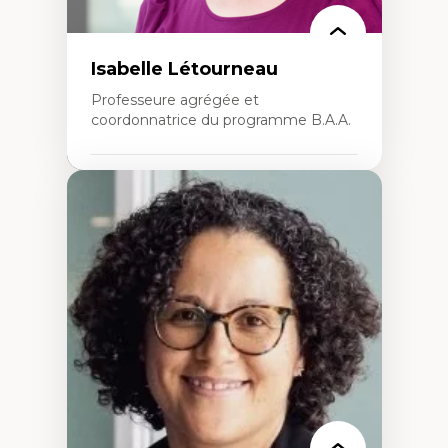
Isabelle Létourneau
Professeure agrégée et
coordonnatrice du programme B.A.A.
Expertises
Conciliation travail-vie personnelle
Gestion des ressources humaines
(attraction et fidélisation de la main-
d’œuvre)
Responsabilité sociale des organisations
Interventions organisationnelles
Comportement organisationnel
(mobilisation au travail)
Recherche qualitative
Éthique des affaires