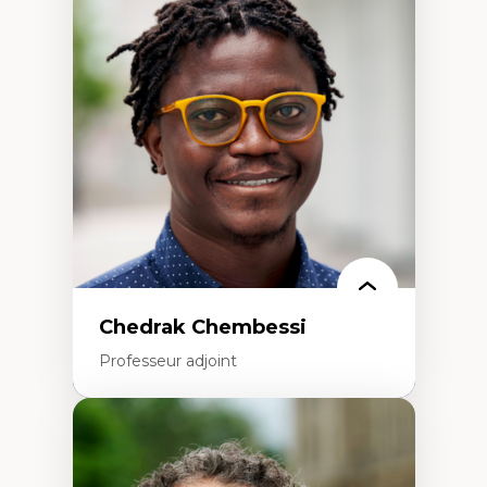
d’enquête et culture scientifique
Éducation en milieu minoritaire –
construction identitaire et conscience
critique
Technologies éducatives – ludification et
programmation pédagogique
La langue dans toutes les matières –
environnement discursif et langage
scientifique
Chedrak Chembessi
Professeur adjoint
Expertises
Économie circulaire
Modèles d’affaires durables