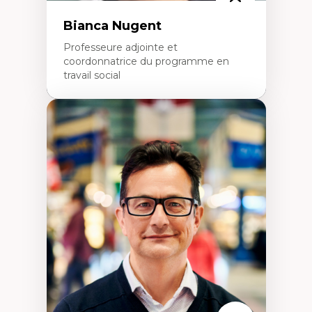
Bianca Nugent
Professeure adjointe et
coordonnatrice du programme en
travail social
Expertises
Travail social, action et justice sociale
Fondements de l’intervention et des
nouvelles pratiques en travail social et en
éducation inclusive
Minorités linguistiques, offre active et
francophonie plurielle en contexte
linguistique minoritaire
Études critiques sur le handicap, la
neurodiversité, l'agentivité et les injustices
épistémiques
Intersectionnalité et réalités 2SLGBTQ+
Méthodes d’interventions et approches
antiraciste, décoloniale, anti-oppressive
Approche interculturelle critique
Pair-aidance, proche aidance, famille
choisie et soutien mutuel