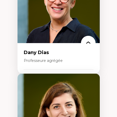
Histoire sociale et culturelle des
technologies numériques
Résistances et droits numériques
Internet des objets
Métavers
Problématiques relatives à l’intelligence
artificielle, l’apprentissage machine et les
hautes technologies
Féminismes et nouvelles technologies
Dany Dias
Professeure agrégée
Expertises
Pédagogies critiques et justice sociale
Éthique relationnelle et sollicitude en
éducation
Décolonisation et autochtonisation de la
formation à l’enseignement
Littératie et didactique du français
Éducation inclusive
Formation à l’enseignement en contexte