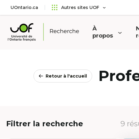
Aller
Passer
UOntario.ca
Autres sites UOF
au
au
menu
contenu
principal
À
N
Ouvrir
O
propos
Université
le
l
de
menu
l'Ontario
français
Prof
Retour à l'accueil
Filtrer la recherche
9 rés