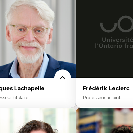
éories du développement
Démocratisation des nouv
onomie politique comparée
technologies et biotechno
ites économiques
Données ouvertes
ciologie économique
Bioart, programmation et
tractivisme
créatives
sses sociales
Histoire sociale et culturell
uvements sociaux
technologies numériques
éories de l’État
Résistances et droits num
Internet des objets
Métavers
Problématiques relatives à 
artificielle, l’apprentissag
hautes technologies
Féminismes et nouvelles t
ques Lachapelle
Frédérik Leclerc
sseur titulaire
Professeur adjoint
rtises
Expertises
toire de l'architecture et de la ville,
Théories et pratiques de l
tamment au Canada
Urbanisme durable