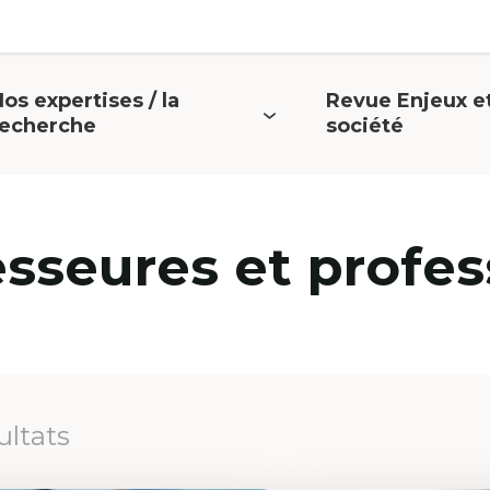
os expertises / la
Revue Enjeux e
uvrir
Ouvrir
recherche
société
e
le
menu
menu
esseures et profes
ultats