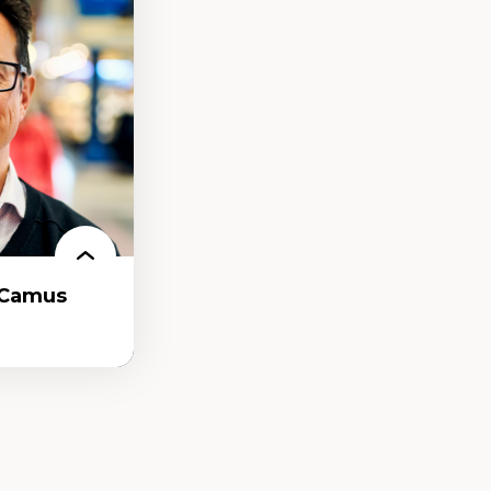
tion
-Camus
t et