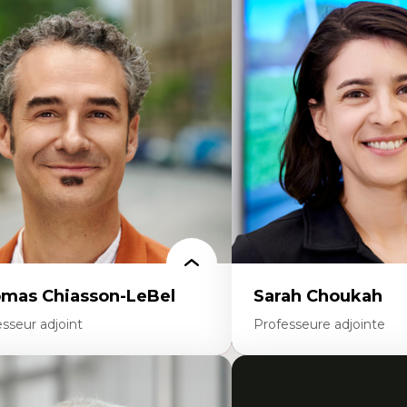
rtises
Expertises
scours sur la ville et représentations
Économie circulaire
squées, formes et usages au Canada
Modèles d’affaires durable
connaissance et représentations des
Histoire des faits économi
mmunautés immigrantes dans l'espace
Gestion durable des ressou
bain
Écologie industrielle
sign architectural et urbain
Aménagement durable du 
trimoine et patrimonialisation
Développement régional
udes postcoloniales et décolonisation des
Coopératives
voirs
Télétravail en milieu rura
Transition socio-écologiq
mas Chiasson-LeBel
Sarah Choukah
sseur adjoint
Professeure adjointe
rtises
Expertises