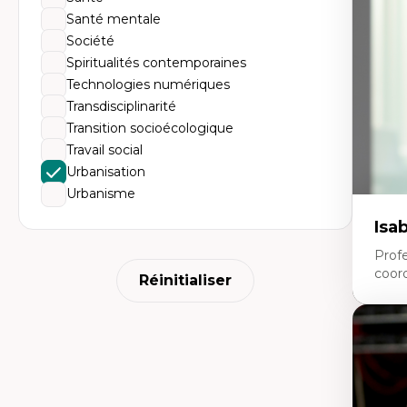
Th
Santé mentale
l'
Co
Société
An
Spiritualités contemporaines
en
ur
Technologies numériques
Transdisciplinarité
Transition socioécologique
Travail social
Urbanisation
Urbanisme
Isa
Prof
coor
Réinitialiser
Expe
Co
Ge
(at
d’