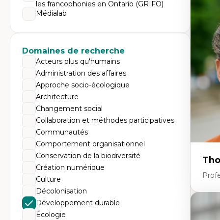
Expe
les francophonies en Ontario (GRIFO)
Médialab
Di
Mo
Re
co
ur
Domaines de recherche
De
Acteurs plus qu'humains
Pa
Ét
Administration des affaires
sa
Approche socio-écologique
Architecture
Changement social
Collaboration et méthodes participatives
Communautés
Comportement organisationnel
Conservation de la biodiversité
Tho
Création numérique
Profe
Culture
Décolonisation
Développement durable
Expe
Écologie