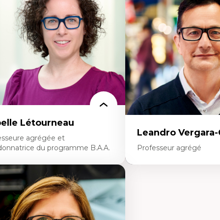
éorie et pratiques en conservation de
Histoire de l’urbanisme
environnement bâti
Théories sur la
nception de projet en milieu existant
territorialité/territorialisa
alyse critique en architecture et
seignement du design architectural et
bain
belle Létourneau
Leandro Vergara
esseure agrégée et
donnatrice du programme B.A.A.
Professeur agrégé
rtises
Expertises
nciliation travail-vie personnelle
Amérique latine
stion des ressources humaines
Théories du développemen
traction et fidélisation de la main-
développement alternatif
œuvre)
Théories de l’État