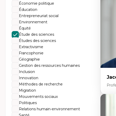
Th
Économie politique
Éc
Él
Éducation
So
Entrepreneuriat social
Ex
Cla
Environnement
Mo
Équité
Th
Étude des sciences
Études des sciences
Extractivisme
Francophonie
Géographie
Gestion des ressources humaines
Inclusion
Jac
Innovation
Méthodes de recherche
Profe
Migration
Mouvements sociaux
Expe
Politiques
Relations humain-environnement
His
no
Santé