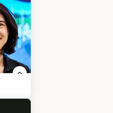
s
ques
rces naturelles
territoire
l francophone
ue