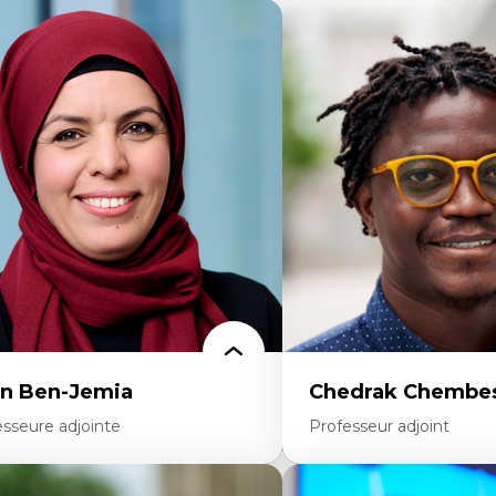
n Ben-Jemia
Chedrak Chembes
esseure adjointe
Professeur adjoint