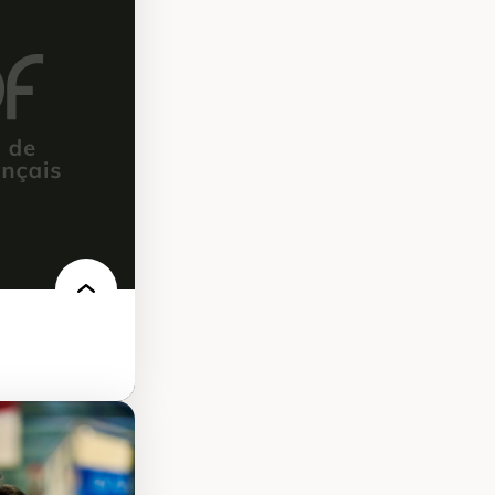
elles
logies
 électronique
e des
ériques
l’intelligence
e machine et les
echnologies
’urbanisme