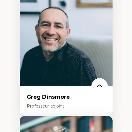
Expertises
Démocratisation des nouvelles
technologies et biotechnologies
Données ouvertes
Bioart, programmation et électronique
créatives
Histoire sociale et culturelle des
technologies numériques
Résistances et droits numériques
Internet des objets
Métavers
Problématiques relatives à l’intelligence
artificielle, l’apprentissage machine et les
hautes technologies
Féminismes et nouvelles technologies
Greg Dinsmore
Professeur adjoint
Expertises