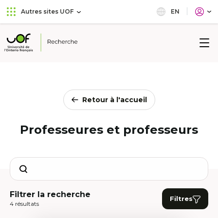
Aller
Passer
EN
Autres sites UOF
au
au
menu
contenu
principal
Université
de
l'Ontario
français
Retour à l'accueil
Professeures et professeurs
Search
Filtrer la recherche
Filtres
4 résultats