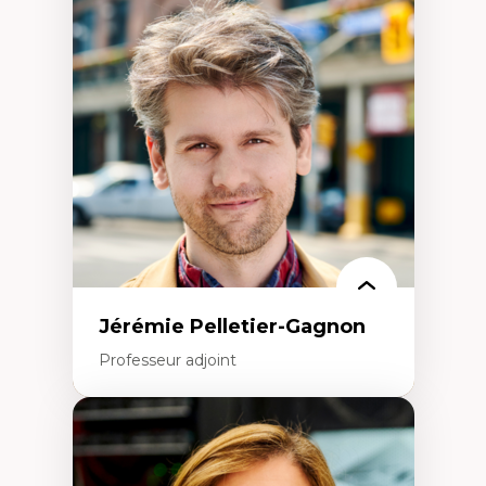
Fragmentation des auditoires médiatiques
Analyse multi-plateforme des auditoires
médiatiques
Analyse des comportements numériques à
travers les données massives et l’IA
Recherche quantitative et qualitative sur
les auditoires médiatiques
Épistémologie des techniques de recherche
numérique et l’IA
Théorie des droits de la personne
La pensée politique d’Hannah Arendt
La pensée politique à l’ère numérique
Justice internationale et normes
internationales
Jérémie Pelletier-Gagnon
Professeur adjoint
Expertises
Études du jeu vidéo
Fouille de textes