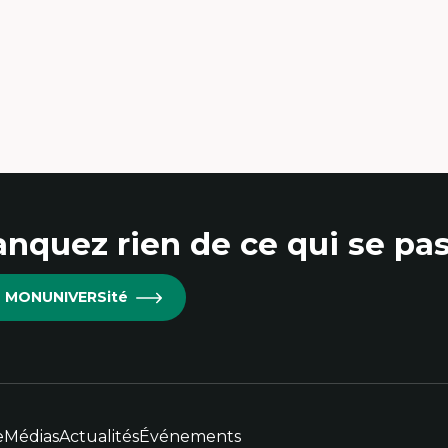
iologie de la culture, Culture visuelle,
ènes culturelles
mmunication narrative
jeux politiques des médias
mériques;Citoyenneté numérique
rketing numérique
tavers, RV, RA, 360
novations et développement
chnologique
rphologie culturelle des plateformes
mériques
omédias
udes critiques des médias interactifs et
mersifs
nquez rien de ce qui se pas
re MONUNIVERSité
e
Médias
Actualités
Événements