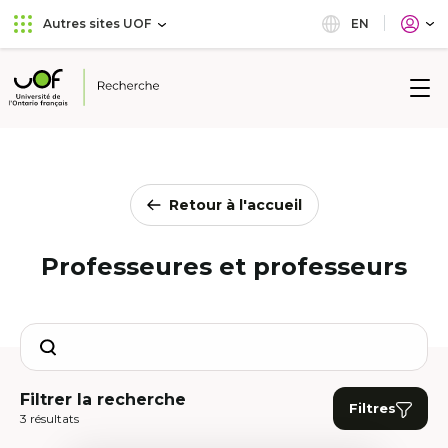
Aller
Passer
EN
Autres sites UOF
au
au
menu
contenu
principal
Université
de
l'Ontario
français
Retour à l'accueil
Professeures et professeurs
Search
Filtrer la recherche
Filtres
3 résultats