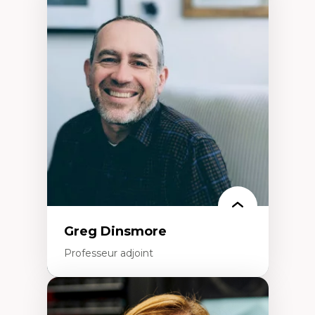
Expertises
Démocratisation des nouvelles
technologies et biotechnologies
Données ouvertes
Bioart, programmation et électronique
créatives
Histoire sociale et culturelle des
technologies numériques
Résistances et droits numériques
Internet des objets
Métavers
Problématiques relatives à l’intelligence
artificielle, l’apprentissage machine et les
hautes technologies
Féminismes et nouvelles technologies
Greg Dinsmore
Professeur adjoint
Expertises