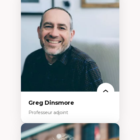
Expertises
Démocratisation des nouvelles
technologies et biotechnologies
Données ouvertes
Bioart, programmation et électronique
créatives
Histoire sociale et culturelle des
technologies numériques
Résistances et droits numériques
Internet des objets
Métavers
Problématiques relatives à l’intelligence
artificielle, l’apprentissage machine et les
hautes technologies
Féminismes et nouvelles technologies
Greg Dinsmore
Professeur adjoint
Expertises