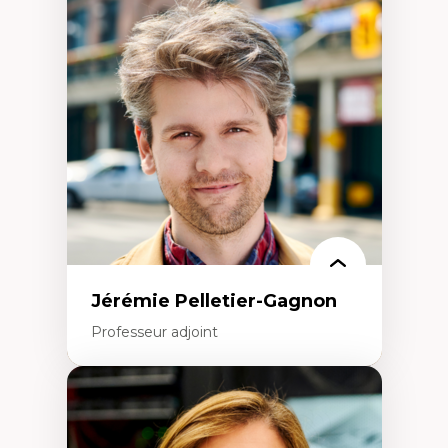
Fragmentation des auditoires médiatiques
Analyse multi-plateforme des auditoires
médiatiques
Analyse des comportements numériques à
travers les données massives et l’IA
Recherche quantitative et qualitative sur
les auditoires médiatiques
Épistémologie des techniques de recherche
numérique et l’IA
Théorie des droits de la personne
La pensée politique d’Hannah Arendt
La pensée politique à l’ère numérique
Justice internationale et normes
internationales
Jérémie Pelletier-Gagnon
Professeur adjoint
Expertises
Études du jeu vidéo
Fouille de textes