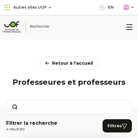
Aller
Passer
EN
Autres sites UOF
au
au
menu
contenu
principal
Université
de
l'Ontario
français
Retour à l'accueil
Professeures et professeurs
Search
Filtrer la recherche
Filtres
4 résultats