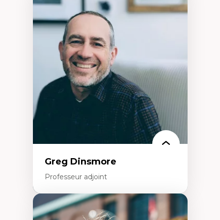
Expertises
Démocratisation des nouvelles
technologies et biotechnologies
Données ouvertes
Bioart, programmation et électronique
créatives
Histoire sociale et culturelle des
technologies numériques
Résistances et droits numériques
Internet des objets
Métavers
Problématiques relatives à l’intelligence
artificielle, l’apprentissage machine et les
hautes technologies
Féminismes et nouvelles technologies
Greg Dinsmore
Professeur adjoint
Expertises