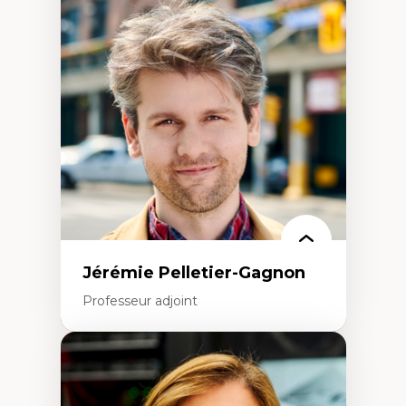
Fragmentation des auditoires médiatiques
Analyse multi-plateforme des auditoires
médiatiques
Analyse des comportements numériques à
travers les données massives et l’IA
Recherche quantitative et qualitative sur
les auditoires médiatiques
Épistémologie des techniques de recherche
numérique et l’IA
Théorie des droits de la personne
La pensée politique d’Hannah Arendt
La pensée politique à l’ère numérique
Justice internationale et normes
internationales
Jérémie Pelletier-Gagnon
Professeur adjoint
Expertises
Études du jeu vidéo
Fouille de textes