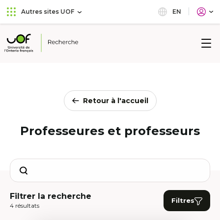
Aller
Passer
EN
Autres sites UOF
au
au
menu
contenu
principal
Université
de
l'Ontario
français
Retour à l'accueil
Professeures et professeurs
Search
Filtrer la recherche
Filtres
4 résultats