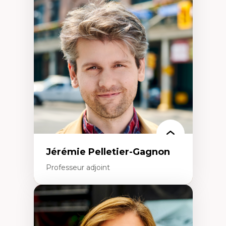
Fragmentation des auditoires médiatiques
Analyse multi-plateforme des auditoires
médiatiques
Analyse des comportements numériques à
travers les données massives et l’IA
Recherche quantitative et qualitative sur
les auditoires médiatiques
Épistémologie des techniques de recherche
numérique et l’IA
Théorie des droits de la personne
La pensée politique d’Hannah Arendt
La pensée politique à l’ère numérique
Justice internationale et normes
internationales
Jérémie Pelletier-Gagnon
Professeur adjoint
Expertises
Études du jeu vidéo
Fouille de textes