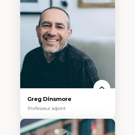
Expertises
Démocratisation des nouvelles
technologies et biotechnologies
Données ouvertes
Bioart, programmation et électronique
créatives
Histoire sociale et culturelle des
technologies numériques
Résistances et droits numériques
Internet des objets
Métavers
Problématiques relatives à l’intelligence
artificielle, l’apprentissage machine et les
hautes technologies
Féminismes et nouvelles technologies
Greg Dinsmore
Professeur adjoint
Expertises