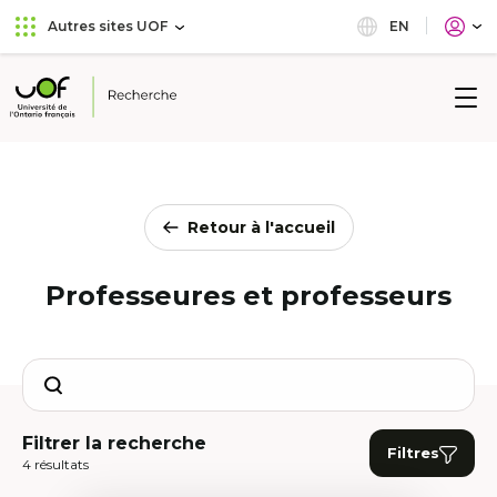
Aller
Passer
EN
Autres sites UOF
au
au
menu
contenu
principal
Université
de
l'Ontario
français
Retour à l'accueil
Professeures et professeurs
Search
Filtrer la recherche
Filtres
4 résultats