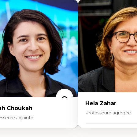
Hela Zahar
ah Choukah
Professeure agrégée
esseure adjointe
Expertises