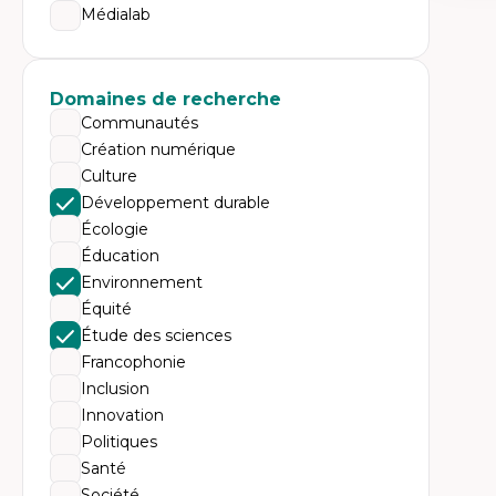
Expe
Médialab
Dé
te
Do
Bi
Domaines de recherche
cr
Communautés
His
te
Création numérique
Ré
Culture
In
Mé
Développement durable
Pr
Écologie
art
ha
Éducation
Fé
Environnement
Équité
Étude des sciences
Francophonie
Inclusion
Innovation
Politiques
Santé
Société