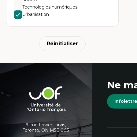
Technologies numériques
Urbanisation
Réinitialiser
Coordonnées
Ne ma
et
Université
de
informations
Infolett
l'Ontario
français
supplémentaires
9, rue Lower Jarvis,
Toronto, ON M5E 0C3