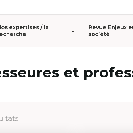
os expertises / la
Revue Enjeux e
uvrir
Ouvrir
recherche
société
e
le
menu
menu
esseures et profes
ultats