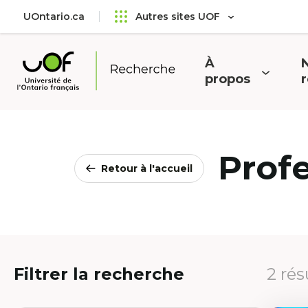
Aller
Passer
UOntario.ca
Autres sites UOF
au
au
menu
contenu
principal
À
N
Ouvrir
O
propos
Université
le
l
de
menu
l'Ontario
français
Prof
Retour à l'accueil
Filtrer la recherche
2 rés